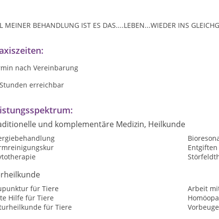
EL MEINER BEHANDLUNG IST ES DAS....LEBEN...WIEDER INS GLEIC
axiszeiten:
rmin nach Vereinbarung
 Stunden erreichbar
istungsspektrum:
aditionelle und komplementäre Medizin, Heilkunde
lergiebehandlung
Bioreson
rmreinigungskur
Entgiften
ytotherapie
Störfeldt
erheilkunde
upunktur für Tiere
Arbeit mi
te Hilfe für Tiere
Homöopat
urheilkunde für Tiere
Vorbeuge