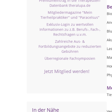
Premiumeintrag in die Therapeuten-
Datenbank theralupa.de
Be
Mitgliedermagazine "Mein
Bi
Tierheilpraktiker" und "Paracelsus"
An
Exklusiv-Login zu wertvollen
Informationen zu z.B. Berufs-, Fach-,
Blu
Rechtsfragen u.v.m.
Ak
Zahlreiche Aus- &
Fortbildungsangebote zu reduzierten
La
Gebühren
Ma
Überregionale Fachsymposien
Ho
Jetzt Mitglied werden!
Ph
Me
Tie
In der Nähe
Ver