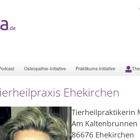
Podcast
Osteopathie-Initiative
Praktikums-Initiative
The
ierheilpraxis Ehekirchen
Tierheilpraktikerin 
Am Kaltenbrunnen
86676
Ehekirchen