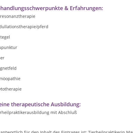
handlungsschwerpunkte & Erfahrungen:
oresonanztherapie
dullationstherapie/pferd
tegel
upunktur
ser
gnetfeld
möopathie
ytotherapie
ine therapeutische Ausbildung:
rheilpraktikerausbildung mit Abschluß
antwortlich für den Inhalt des Eintrages ist: Tierheilpraktikerin Ma