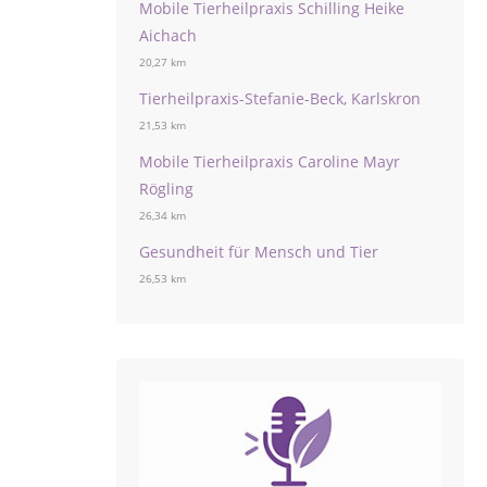
Mobile Tierheilpraxis Schilling Heike
Aichach
20,27 km
Tierheilpraxis-Stefanie-Beck, Karlskron
21,53 km
Mobile Tierheilpraxis Caroline Mayr
Rögling
26,34 km
Gesundheit für Mensch und Tier
26,53 km