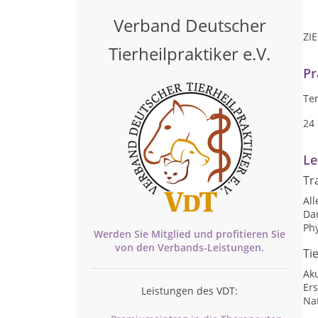
Verband Deutscher
ZI
Tierheilpraktiker e.V.
Pr
Te
24
Le
Tr
Al
Da
Ph
Werden Sie Mitglied und profitieren Sie
von den
Verbands-
Leistungen.
Ti
Ak
Ers
Leistungen des VDT:
Nat