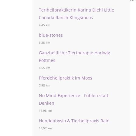
Teriheilpraktikerin Karina Diehl Little
Canada Ranch Klingsmoos
4,45 km
blue-stones
6,35 km
Ganzheitliche Tiertherapie Hartwig
Pöttmes
6,55 km
Pferdeheilpraktik im Moos
7,98 km
No Mind Experience - Fühlen statt
Denken
11,95 km
Hundephysio & Tierheilpraxis Rain
16,57 km