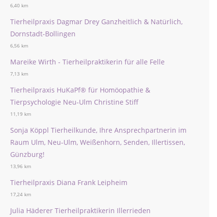
6,40 km
Tierheilpraxis Dagmar Drey Ganzheitlich & Natürlich,
Dornstadt-Bollingen
6,56 km
Mareike Wirth - Tierheilpraktikerin für alle Felle
7,13 km
Tierheilpraxis HuKaPf® für Homöopathie &
Tierpsychologie Neu-Ulm Christine Stiff
11,19 km
Sonja Köppl Tierheilkunde, Ihre Ansprechpartnerin im
Raum Ulm, Neu-Ulm, Weißenhorn, Senden, Illertissen,
Günzburg!
13,96 km
Tierheilpraxis Diana Frank Leipheim
17,24 km
Julia Häderer Tierheilpraktikerin Illerrieden