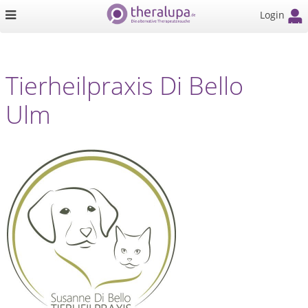
Login
Tierheilpraxis Di Bello
Ulm