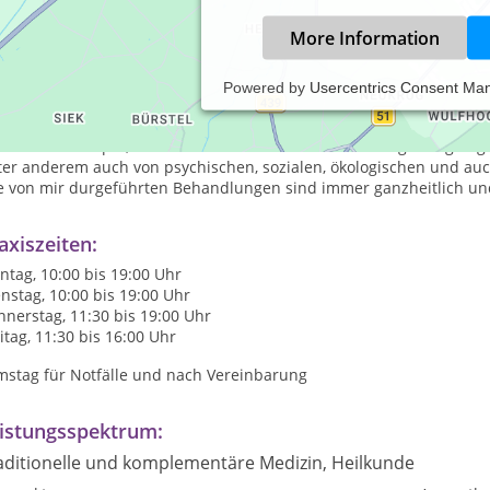
More Information
Powered by
Usercentrics Consent Ma
meiner Tätigkeit als
Osteopath
und
Tierheilpraktiker
für Pferde un
underhaltung Ihrer Tiere eine sehr große Rolle. Das bedeutet für
ankheit bekämpfe, sondern das Tier als ein mit der Umgebung eng
er anderem auch von psychischen, sozialen, ökologischen und auch
e von mir durgeführten Behandlungen sind immer ganzheitlich und 
axiszeiten:
tag, 10:00 bis 19:00 Uhr
nstag, 10:00 bis 19:00 Uhr
nerstag, 11:30 bis 19:00 Uhr
itag, 11:30 bis 16:00 Uhr
mstag für Notfälle und nach Vereinbarung
istungsspektrum:
aditionelle und komplementäre Medizin, Heilkunde