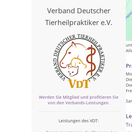
Verband Deutscher
Tierheilpraktiker e.V.
In 
Ges
Kr
unt
All
Pr
Mon
Die
Don
Fre
Werden Sie Mitglied und profitieren Sie
Sa
von den
Verbands-
Leistungen.
Le
Leistungen des VDT:
Tr