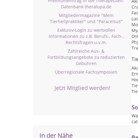
Premiumeintrag in die Therapeuten-
Ak
Datenbank theralupa.de
Cr
Fa
Mitgliedermagazine "Mein
La
Tierheilpraktiker" und "Paracelsus"
Mo
Exklusiv-Login zu wertvollen
My
Informationen zu z.B. Berufs-, Fach-,
Os
Ph
Rechtsfragen u.v.m.
Tra
Zahlreiche Aus- &
Fortbildungsangebote zu reduzierten
Ti
Gebühren
Ak
Überregionale Fachsymposien
Er
Ho
Ti
Jetzt Mitglied werden!
Tie
So
Wä
cat
In der Nähe
Be