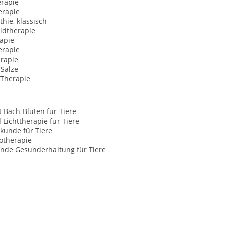
rapie
erapie
hie, klassisch
ldtherapie
apie
erapie
erapie
-Salze
 Therapie
t Bach-Blüten für Tiere
 Lichttherapie für Tiere
kunde für Tiere
otherapie
nde Gesunderhaltung für Tiere