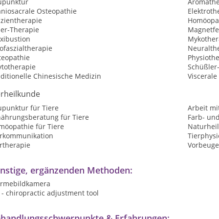
upunktur
Aromathe
aniosacrale Osteopathie
Elektroth
szientherapie
Homöopat
ser-Therapie
Magnetfe
xibustion
Mykother
ofaszialtherapie
Neuralth
teopathie
Physioth
ytotherapie
Schüßler
ditionelle Chinesische Medizin
Viscerale
erheilkunde
upunktur für Tiere
Arbeit mi
nährungsberatung für Tiere
Farb- und
möopathie für Tiere
Naturheil
erkommunikation
Tierphysi
rtherapie
Vorbeuge
nstige, ergänzenden Methoden:
rmebildkamera
 - chiropractic adjustment tool
handlungsschwerpunkte & Erfahrungen: