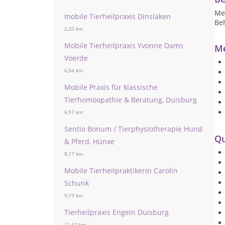
Me
mobile Tierheilpraxis Dinslaken
Beh
2,20 km
Mobile Tierheilpraxis Yvonne Dams
Me
Voerde
6,54 km
Mobile Praxis für klassische
Tierhomöopathie & Beratung, Duisburg
6,97 km
Sentio Bonum / Tierphysiotherapie Hund
Qu
& Pferd, Hünxe
8,17 km
Mobile Tierheilpraktikerin Carolin
Schunk
9,19 km
Tierheilpraxis Engeln Duisburg
11,47 km