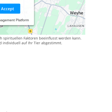
Accept
nagement Platform
d Hunde, spielt für mich die Genesung und
 mich, dass ich nicht nur die Symptome einer
 vernetztes Lebewesen sehe, dessen Gesundheit
 spirituellen Faktoren beeinflusst werden kann.
individuell auf Ihr Tier abgestimmt.