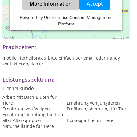
More Information
Accept
Powered by
Usercentrics Consent Management
Platform
Mobile Tierheilpraxis für Tiernaturheilkunde und
Tierernährungsberatung in Bingen am Rhein
Praxiszeiten:
mobile Tierheilpraxis, bitte einfach per email oder Handy
kontaktieren, danke
Leistungsspektrum:
Tierheilkunde
Arbeit mit Bach-Blüten für
Tiere
Ernährung von Jungtieren
Ernährung von Welpen
Ernährungsberatung für Tiere
Ernährungsberatung für Tiere
aller Altersgruppen
Homöopathie für Tiere
Naturheilkunde für Tiere