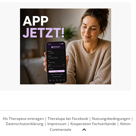
Als Therapeut eintragen
|
Theralupa bei Facebook
|
Nutzungsbedingungen
|
Datenschutzerklärung
|
Impressum
|
Kooperation Fachverbände
|
Aktion
Continentale