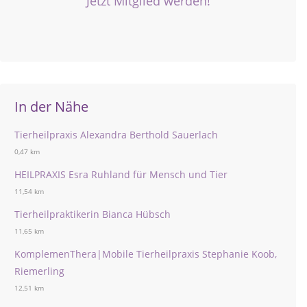
Jetzt Mitglied werden!
In der Nähe
Tierheilpraxis Alexandra Berthold Sauerlach
0,47 km
HEILPRAXIS Esra Ruhland für Mensch und Tier
11,54 km
Tierheilpraktikerin Bianca Hübsch
11,65 km
KomplemenThera|Mobile Tierheilpraxis Stephanie Koob,
Riemerling
12,51 km