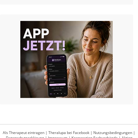
Als Therapeut eintragen
|
Theralupa bei Facebook
|
Nutzungsbedingungen
|
Datenschutzerklärung
|
Impressum
|
Kooperation Fachverbände
|
Aktion