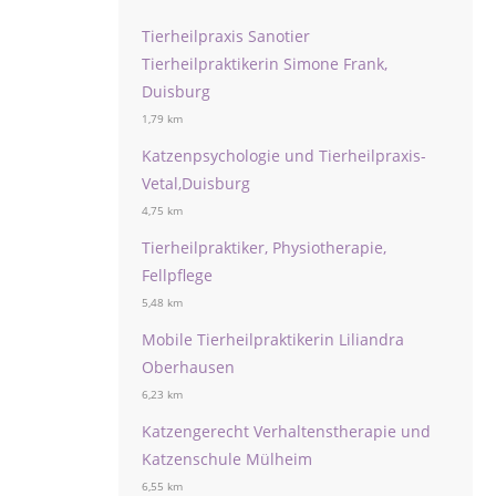
Tierheilpraxis Sanotier
Tierheilpraktikerin Simone Frank,
Duisburg
1,79 km
Katzenpsychologie und Tierheilpraxis-
Vetal,Duisburg
4,75 km
Tierheilpraktiker, Physiotherapie,
Fellpflege
5,48 km
Mobile Tierheilpraktikerin Liliandra
Oberhausen
6,23 km
Katzengerecht Verhaltenstherapie und
Katzenschule Mülheim
6,55 km