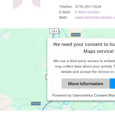
Telefon:
0176-99113539
E-Mail:
E-Mail senden
Web:
www.tierheilpraktiker
We need your consent to lo
Maps service!
We use a third party service to embe
may collect data about your activity.
details and accept the service to
More Information
Powered by
Usercentrics Consent Ma
axiszeiten:
rmine nur nach telefonischer Vereinbarung