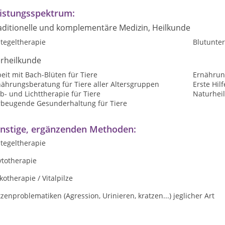
istungsspektrum:
aditionelle und komplementäre Medizin, Heilkunde
tegeltherapie
Blutunte
erheilkunde
eit mit Bach-Blüten für Tiere
Ernährun
nährungsberatung für Tiere aller Altersgruppen
Erste Hilf
b- und Lichttherapie für Tiere
Naturheil
rbeugende Gesunderhaltung für Tiere
nstige, ergänzenden Methoden:
tegeltherapie
ytotherapie
otherapie / Vitalpilze
zenproblematiken (Agression, Urinieren, kratzen...) jeglicher Art