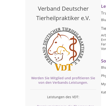
Le
Verband Deutscher
Tr
Tierheilpraktiker e.V.
Blu
Ti
Arb
Er
Far
Vo
So
Blu
Ph
Werden Sie Mitglied und profitieren Sie
von den
Verbands-
Leistungen.
Myk
Kat
Leistungen des VDT: