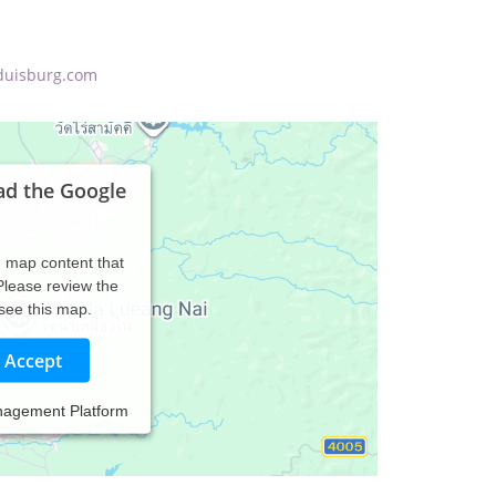
-duisburg.com
ad the Google
d map content that
 Please review the
 see this map.
Accept
nagement Platform