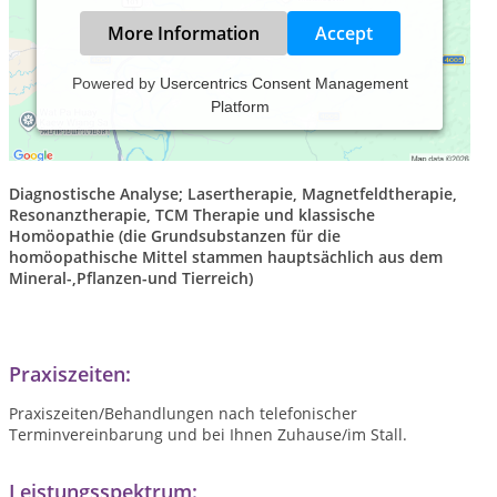
More Information
Accept
Powered by
Usercentrics Consent Management
Platform
feste Praxis und mobile Tierheilpraxis
für alle Arten
von Kleinieren (Hunde,Katzen usw.)(außer Reptilien),
auch
Pferde/Schafe.
Diagnostische Analyse; Lasertherapie, Magnetfeldtherapie,
Resonanztherapie, TCM Therapie und klassische
Homöopathie (die Grundsubstanzen für die
homöopathische Mittel stammen hauptsächlich aus dem
Mineral-,Pflanzen-und Tierreich)
Praxiszeiten:
Praxiszeiten/Behandlungen nach telefonischer
Terminvereinbarung und bei Ihnen Zuhause/im Stall.
Leistungsspektrum: