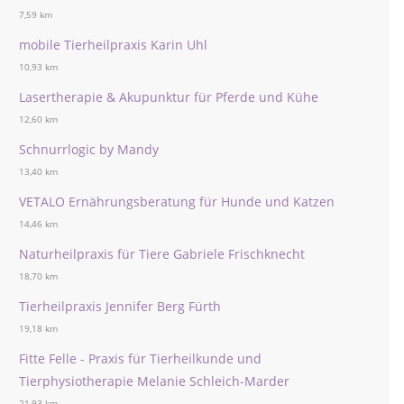
7,59 km
mobile Tierheilpraxis Karin Uhl
10,93 km
Lasertherapie & Akupunktur für Pferde und Kühe
12,60 km
Schnurrlogic by Mandy
13,40 km
VETALO Ernährungsberatung für Hunde und Katzen
14,46 km
Naturheilpraxis für Tiere Gabriele Frischknecht
18,70 km
Tierheilpraxis Jennifer Berg Fürth
19,18 km
Fitte Felle - Praxis für Tierheilkunde und
Tierphysiotherapie Melanie Schleich-Marder
21,93 km