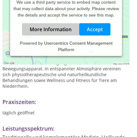
We use a third party service to embed map content
that may collect data about your activity. Please review
the details and accept the service to see this map.
More Information
Accept
Powered by
Usercentrics Consent Management
Platform
Das Gesundheits- und Wellnesszentrum TIERBEWEGUNG ist
eine Praxis für Tierphysiotherapie und Aquatraining zur
Rehabilitation und Vorbeugung von Krankheiten am
Bewegungsapparat. In entspannter Atmosphäre vereinen
sich physiotherapeutische und naturheilkundliche
Behandlungen sowie Wellness und Fitness für Tiere am
Niederrhein.
Praxiszeiten:
täglich geöffnet
Leistungsspektrum: