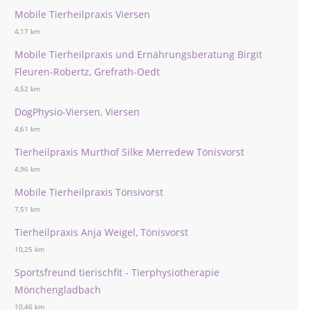
Mobile Tierheilpraxis Viersen
4,17 km
Mobile Tierheilpraxis und Ernährungsberatung Birgit
Fleuren-Robertz, Grefrath-Oedt
4,52 km
DogPhysio-Viersen, Viersen
4,61 km
Tierheilpraxis Murthof Silke Merredew Tönisvorst
4,96 km
Mobile Tierheilpraxis Tönsivorst
7,51 km
Tierheilpraxis Anja Weigel, Tönisvorst
10,25 km
Sportsfreund tierischfit - Tierphysiotherapie
Mönchengladbach
10,46 km