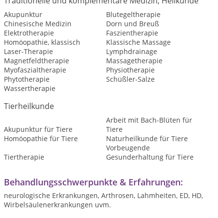
Traditionelle und komplementäre Medizin, Heilkunde
Akupunktur
Blutegeltherapie
Chinesische Medizin
Dorn und Breuß
Elektrotherapie
Faszientherapie
Homöopathie, klassisch
Klassische Massage
Laser-Therapie
Lymphdrainage
Magnetfeldtherapie
Massagetherapie
Myofaszialtherapie
Physiotherapie
Phytotherapie
Schüßler-Salze
Wassertherapie
Tierheilkunde
Arbeit mit Bach-Blüten für
Akupunktur für Tiere
Tiere
Homöopathie für Tiere
Naturheilkunde für Tiere
Vorbeugende
Tiertherapie
Gesunderhaltung für Tiere
Behandlungsschwerpunkte & Erfahrungen:
neurologische Erkrankungen, Arthrosen, Lahmheiten, ED, HD,
Wirbelsäulenerkrankungen uvm.