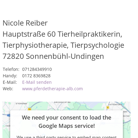
Nicole Reiber
Hauptstraße 60 Tierheilpraktikerin,
Tierphysiotherapie, Tierpsychologie
72820
Sonnenbühl-Undingen
Telefon:
071284349910
Handy:
0172 8369828
E-Mail:
E-Mail senden
Web:
www.pferdetherapie-alb.com
We need your consent to load the
Google Maps service!
We use a third party service to embed map content