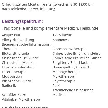
Öffnungszeiten Montag- Freitag zwischen 8.30-18.00 Uhr
nach telefonischer Vereinbarung
Leistungsspektrum:
Traditionelle und komplementäre Medizin, Heilkunde
Akupressur
Akupunktur
Allergiebehandlung
Anamnese
Bioenergetische Informations-
Therapie
Bioresonanztherapie
Blutegeltherapie
Chinesische Ernährungslehre
Chinesische Heilkunde
Chinesische Kräuterheilkunde
Chinesische Medizin
Entgiften / Entschlacken
Haarmineralanalyse
Homöopathie, klassisch
Laser-Therapie
Massagetherapie
Moxibustion
Mykotherapie
Pflanzenheilkunde
Phytotherapie
Radionik
Reiki
Traditionelle Chinesische
Schüßler-Salze
Medizin
Vitalpilze. Mykotherapie