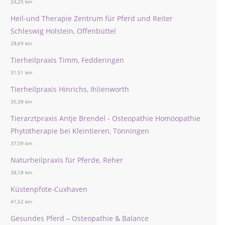
24,25 km
Heil-und Therapie Zentrum für Pferd und Reiter
Schleswig Holstein, Offenbüttel
28,69 km
Tierheilpraxis Timm, Fedderingen
31,51 km
Tierheilpraxis Hinrichs, Ihlienworth
35,38 km
Tierarztpraxis Antje Brendel - Osteopathie Homöopathie
Phytotherapie bei Kleintieren, Tönningen
37,09 km
Naturheilpraxis für Pferde, Reher
38,18 km
Küstenpfote-Cuxhaven
41,52 km
Gesundes Pferd – Osteopathie & Balance