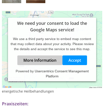
We need your consent to load the
Google Maps service!
We use a third party service to embed map content
that may collect data about your activity. Please review
the details and accept the service to see this map.
More Information
Accept
Powered by
Usercentrics Consent Management
Platform
Meine therapeutischen Schwerpunkte liegen in der
chinesischen Medizin, TCM, Bioresonanz, westliche
Kräuterheilkunde, Schüsslersalze, Tierkommunikation,
energetische Heilbehandlungen
Praxiszeiten: