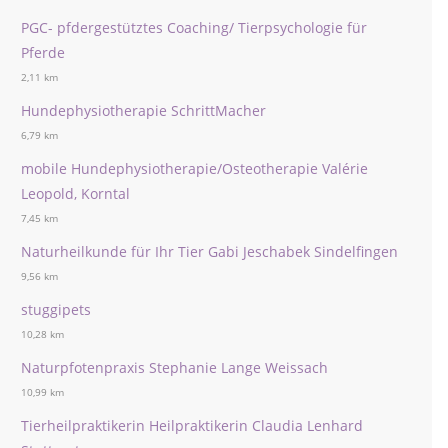
PGC- pfdergestütztes Coaching/ Tierpsychologie für
Pferde
2,11 km
Hundephysiotherapie SchrittMacher
6,79 km
mobile Hundephysiotherapie/Osteotherapie Valérie
Leopold, Korntal
7,45 km
Naturheilkunde für Ihr Tier Gabi Jeschabek Sindelfingen
9,56 km
stuggipets
10,28 km
Naturpfotenpraxis Stephanie Lange Weissach
10,99 km
Tierheilpraktikerin Heilpraktikerin Claudia Lenhard