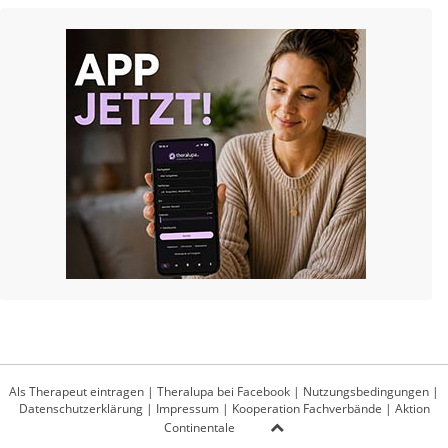
Als Therapeut eintragen
|
Theralupa bei Facebook
|
Nutzungsbedingungen
|
Datenschutzerklärung
|
Impressum
|
Kooperation Fachverbände
|
Aktion
Continentale