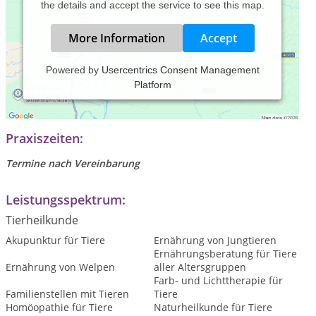
the details and accept the service to see this map.
More Information
Accept
Powered by
Usercentrics Consent Management
Platform
Alternative Tierheilkunde für Pferde Hunde Katzen und
Kleintiere
Praxiszeiten:
Termine nach Vereinbarung
Leistungsspektrum:
Tierheilkunde
Akupunktur für Tiere
Ernährung von Jungtieren
Ernährungsberatung für Tiere
Ernährung von Welpen
aller Altersgruppen
Farb- und Lichttherapie für
Familienstellen mit Tieren
Tiere
Homöopathie für Tiere
Naturheilkunde für Tiere