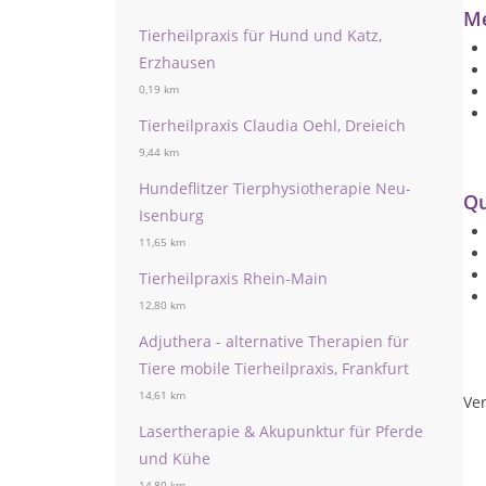
Me
Tierheilpraxis für Hund und Katz,
Erzhausen
0,19 km
Tierheilpraxis Claudia Oehl, Dreieich
9,44 km
Hundeflitzer Tierphysiotherapie Neu-
Qu
Isenburg
11,65 km
Tierheilpraxis Rhein-Main
12,80 km
Adjuthera - alternative Therapien für
Tiere mobile Tierheilpraxis, Frankfurt
14,61 km
Ver
Lasertherapie & Akupunktur für Pferde
und Kühe
14,80 km