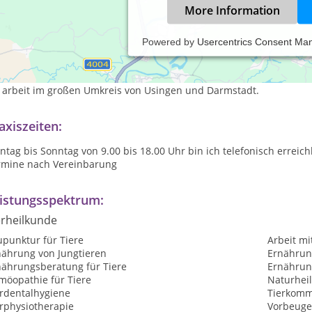
More Information
Powered by
Usercentrics Consent Ma
s mobile Tierheilpraktikerin komme ich zu ihnen nach Hause. In i
spannter und eine Behandlung ist stressfreier.
h arbeit im großen Umkreis von Usingen und Darmstadt.
axiszeiten:
tag bis Sonntag von 9.00 bis 18.00 Uhr bin ich telefonisch erreic
rmine nach Vereinbarung
istungsspektrum:
erheilkunde
upunktur für Tiere
Arbeit mi
nährung von Jungtieren
Ernährun
nährungsberatung für Tiere
Ernährung
möopathie für Tiere
Naturheil
erdentalhygiene
Tierkomm
erphysiotherapie
Vorbeuge