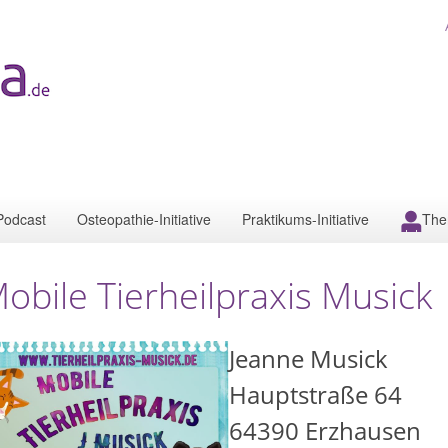
Podcast
Osteopathie-Initiative
Praktikums-Initiative
The
obile Tierheilpraxis Musick
Jeanne Musick
Hauptstraße 64
64390
Erzhausen