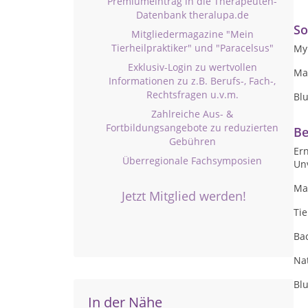
Premiumeintrag in die Therapeuten-
Datenbank theralupa.de
So
Mitgliedermagazine "Mein
Tierheilpraktiker" und "Paracelsus"
Myk
Exklusiv-Login zu wertvollen
Ma
Informationen zu z.B. Berufs-, Fach-,
Rechtsfragen u.v.m.
Blu
Zahlreiche Aus- &
Fortbildungsangebote zu reduzierten
Be
Gebühren
Er
Überregionale Fachsymposien
Unv
Ma
Jetzt Mitglied werden!
Ti
Ba
Na
Blu
In der Nähe