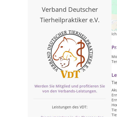
Verband Deutscher
Tierheilpraktiker e.V.
Al
ent
Ic
Pr
Mon
Te
Le
Ti
Werden Sie Mitglied und profitieren Sie
Ak
von den
Verbands-
Leistungen.
Er
Er
Ho
Leistungen des VDT:
Ti
Ti