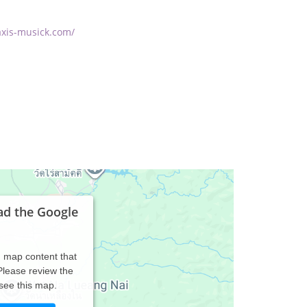
axis-musick.com/
ad the Google
d map content that
 Please review the
 see this map.