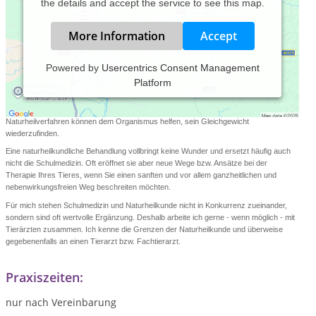
the details and accept the service to see this map.
More Information
Accept
Powered by
Usercentrics Consent Management
Platform
Die alternative Tiermedizin bietet großartige Möglichkeiten um unsere Tiere bei akuten
und chronischen Erkrankungen zu unterstützen. Sei es als alleinige Behandlung oder
in Verbindung mit einer bereits bestehenden schulmedizinischen Therapie.
Naturheilverfahren können dem Organismus helfen, sein Gleichgewicht
wiederzufinden.
Eine naturheilkundliche Behandlung vollbringt keine Wunder und ersetzt häufig auch
nicht die Schulmedizin. Oft eröffnet sie aber neue Wege bzw. Ansätze bei der
Therapie Ihres Tieres, wenn Sie einen sanften und vor allem ganzheitlichen und
nebenwirkungsfreien Weg beschreiten möchten.
Für mich stehen Schulmedizin und Naturheilkunde nicht in Konkurrenz zueinander,
sondern sind oft wertvolle Ergänzung. Deshalb arbeite ich gerne - wenn möglich - mit
Tierärzten zusammen. Ich kenne die Grenzen der Naturheilkunde und überweise
gegebenenfalls an einen Tierarzt bzw. Fachtierarzt.
Praxiszeiten:
nur nach Vereinbarung