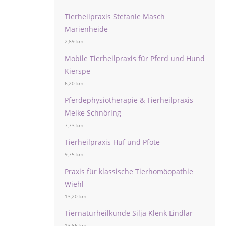
Tierheilpraxis Stefanie Masch
Marienheide
2,89 km
Mobile Tierheilpraxis für Pferd und Hund
Kierspe
6,20 km
Pferdephysiotherapie & Tierheilpraxis
Meike Schnöring
7,73 km
Tierheilpraxis Huf und Pfote
9,75 km
Praxis für klassische Tierhomöopathie
Wiehl
13,20 km
Tiernaturheilkunde Silja Klenk Lindlar
13,86 km