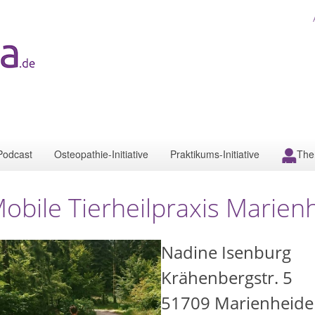
Podcast
Osteopathie-Initiative
Praktikums-Initiative
The
obile Tierheilpraxis Marien
Nadine Isenburg
Krähenbergstr. 5
51709
Marienheide