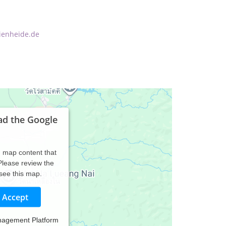
rienheide.de
ad the Google
d map content that
 Please review the
 see this map.
Accept
nagement Platform