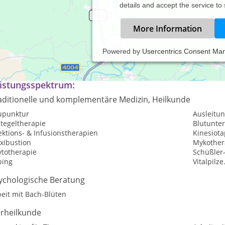
details and accept the service to
More Information
Powered by
Usercentrics Consent Ma
rheilpraxis, Naturheilkunde
istungsspektrum:
aditionelle und komplementäre Medizin, Heilkunde
upunktur
Ausleitu
tegeltherapie
Blutunte
ektions- & Infusionstherapien
Kinesiota
xibustion
Mykother
ytotherapie
Schüßler
ping
Vitalpilz
ychologische Beratung
eit mit Bach-Blüten
erheilkunde