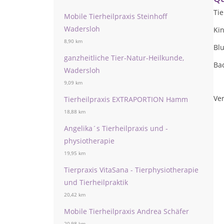
Tie
Mobile Tierheilpraxis Steinhoff
Wadersloh
Ki
8,90 km
Blu
ganzheitliche Tier-Natur-Heilkunde,
Ba
Wadersloh
9,09 km
Ver
Tierheilpraxis EXTRAPORTION Hamm
18,88 km
Angelika´s Tierheilpraxis und -
physiotherapie
19,95 km
Tierpraxis VitaSana - Tierphysiotherapie
und Tierheilpraktik
20,42 km
Mobile Tierheilpraxis Andrea Schäfer
20,98 km