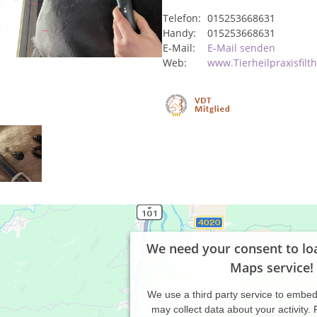
Telefon:
015253668631
Handy:
015253668631
E-Mail:
E-Mail senden
Web:
www.Tierheilpraxisfilt
We need your consent to lo
Maps service!
We use a third party service to embe
may collect data about your activity.