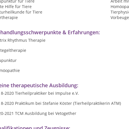
upunktur für Tiere
Arbeit mi
te Hilfe für Tiere
Homöopat
urheilkunde für Tiere
Tierphysi
rtherapie
Vorbeuge
handlungsschwerpunkte & Erfahrungen:
trix Rhythmus Therapie
tegeltherapie
upunktur
möopathie
ine therapeutische Ausbildung:
8-2020 Tierheilpraktiker bei Impulse e.V.
8-2020 Praktikum bei Stefanie Köster (Tierheilpraktikerin ATM)
20-2021 TCM Ausbildung bei Vetogether
alifikationen und Zeugnisse: