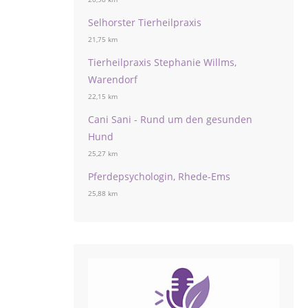
Selhorster Tierheilpraxis
21,75 km
Tierheilpraxis Stephanie Willms,
Warendorf
22,15 km
Cani Sani - Rund um den gesunden
Hund
25,27 km
Pferdepsychologin, Rhede-Ems
25,88 km