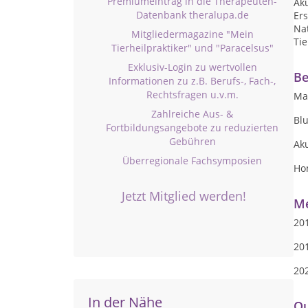
Premiumeintrag in die Therapeuten-
Ak
Datenbank theralupa.de
Ers
Nat
Mitgliedermagazine "Mein
Tie
Tierheilpraktiker" und "Paracelsus"
Exklusiv-Login zu wertvollen
Be
Informationen zu z.B. Berufs-, Fach-,
Rechtsfragen u.v.m.
Ma
Zahlreiche Aus- &
Blu
Fortbildungsangebote zu reduzierten
Gebühren
Ak
Überregionale Fachsymposien
Ho
Jetzt Mitglied werden!
Me
201
201
20
In der Nähe
Qu