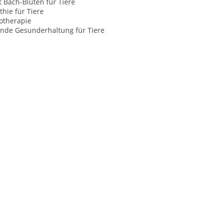
t Bach-Blüten für Tiere
hie für Tiere
otherapie
nde Gesunderhaltung für Tiere