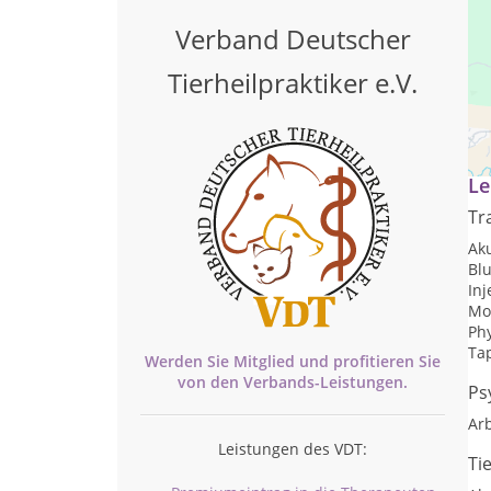
Verband Deutscher
Tierheilpraktiker e.V.
Tie
Le
Tr
Ak
Blu
Inj
Mo
Ph
Ta
Werden Sie Mitglied und profitieren Sie
von den
Verbands-
Leistungen.
Ps
Arb
Leistungen des VDT:
Ti