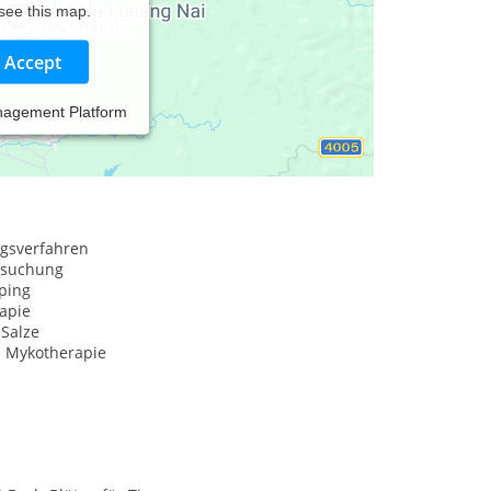
 see this map.
Accept
nagement Platform
ngsverfahren
rsuchung
ping
apie
-Salze
e. Mykotherapie