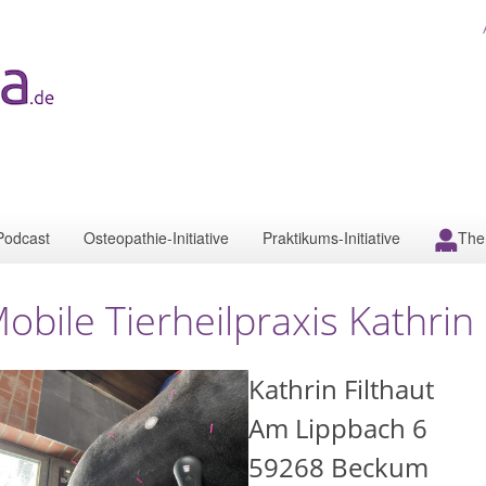
Podcast
Osteopathie-Initiative
Praktikums-Initiative
The
obile Tierheilpraxis Kathrin 
Kathrin Filthaut
Am Lippbach 6
59268
Beckum