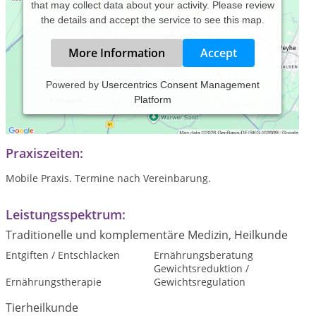
that may collect data about your activity. Please review
the details and accept the service to see this map.
More Information
Accept
Powered by
Usercentrics Consent Management
Platform
Mobile Tierheilpraxis. Ich komme zu Ihnen und Ihr Tier kann
ohne Stress behandelt werden.
Praxiszeiten:
Mobile Praxis. Termine nach Vereinbarung.
Leistungsspektrum:
Traditionelle und komplementäre Medizin, Heilkunde
Entgiften / Entschlacken
Ernährungsberatung
Gewichtsreduktion /
Ernährungstherapie
Gewichtsregulation
Tierheilkunde