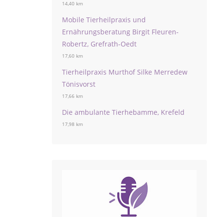
14,40 km
Mobile Tierheilpraxis und
Ernährungsberatung Birgit Fleuren-
Robertz, Grefrath-Oedt
17,60 km
Tierheilpraxis Murthof Silke Merredew
Tönisvorst
17,66 km
Die ambulante Tierhebamme, Krefeld
17,98 km