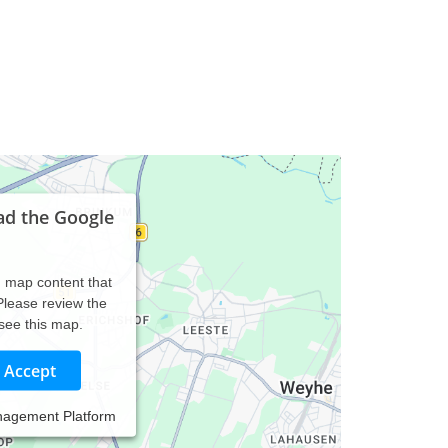
ad the Google
d map content that
 Please review the
 see this map.
Accept
nagement Platform