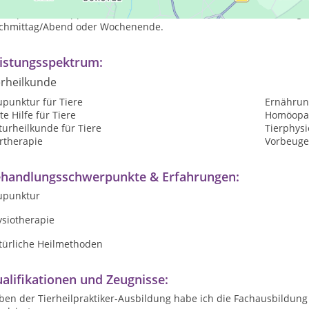
rne per WhatsApp eine Nachricht schreiben, ich melde mich umge
chmittag/Abend oder Wochenende.
istungsspektrum:
erheilkunde
upunktur für Tiere
Ernährun
te Hilfe für Tiere
Homöopat
urheilkunde für Tiere
Tierphysi
rtherapie
Vorbeuge
handlungsschwerpunkte & Erfahrungen:
upunktur
ysiotherapie
türliche Heilmethoden
alifikationen und Zeugnisse:
ben der Tierheilpraktiker-Ausbildung habe ich die Fachausbildung