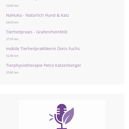
23,83 km
NaHuKa - Natürlich Hund & Katz
24,33 km
Tierheilpraxis - Grafenrheinfeld
27,93 km
mobile Tierheilpraktikerin Doris Fuchs
32,96 km
Tierphysiotherapie Petra Katzenberger
33,85 km