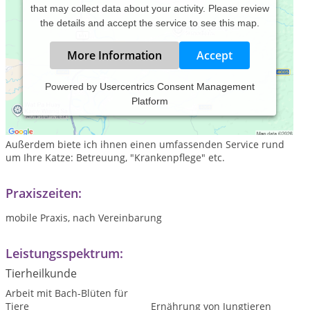
that may collect data about your activity. Please review
the details and accept the service to see this map.
More Information
Accept
Powered by
Usercentrics Consent Management
Platform
Verhaltensberatung für Katzenhalter, "Dolmetscher" für
Katzensprache bei Ihnen zuhause.
Außerdem biete ich ihnen einen umfassenden Service rund
um Ihre Katze: Betreuung, "Krankenpflege" etc.
Praxiszeiten:
mobile Praxis, nach Vereinbarung
Leistungsspektrum:
Tierheilkunde
Arbeit mit Bach-Blüten für
Tiere
Ernährung von Jungtieren