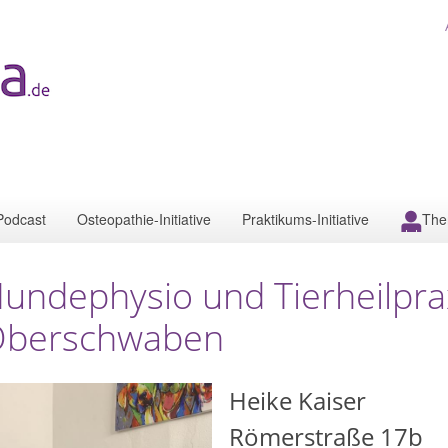
Podcast
Osteopathie-Initiative
Praktikums-Initiative
The
undephysio und Tierheilprax
berschwaben
Heike Kaiser
Römerstraße 17b