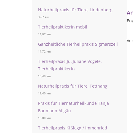
Naturheilpraxis für Tiere, Lindenberg
An
3,67 km
Eng
Tierheilpraktikerin mobil
11,07 km
Ver
Ganzheitliche Tierheilpraxis Sigmarszell
11,72 km
Tierheilpraxis-Ju, Juliane Vögele,
Tierheilpraktikerin
18,40 km
Naturheilpraxis für Tiere, Tettnang
18,40 km
Praxis für Tiernaturheilkunde Tanja
Baumann Allgäu
18,80 km
Tierheilpraxis Kißlegg / Immenried