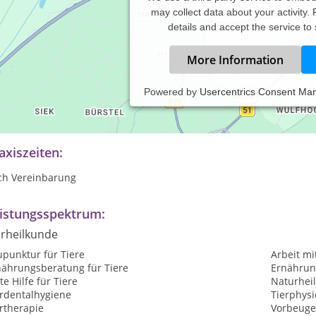
may collect data about your activity.
details and accept the service to
More Information
Powered by
Usercentrics Consent Ma
 geprüfte Hundephysiotherapeutin und zertifizierte Tierheilprakti
thoden mit den naturheilkundlichen um Ihrem Tier bestmöglich h
axiszeiten:
ch Vereinbarung
istungsspektrum:
erheilkunde
upunktur für Tiere
Arbeit mi
nährungsberatung für Tiere
Ernährung
te Hilfe für Tiere
Naturheil
erdentalhygiene
Tierphysi
rtherapie
Vorbeuge