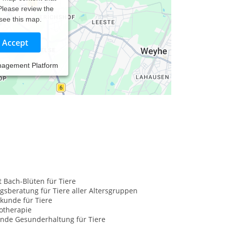
 Please review the
 see this map.
Accept
nagement Platform
kerin vereine ich sowohl die physiotherapeutischen
elfen zu können
t Bach-Blüten für Tiere
sberatung für Tiere aller Altersgruppen
kunde für Tiere
otherapie
nde Gesunderhaltung für Tiere