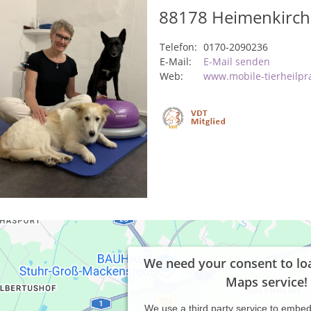
88178
Heimenkirch
Telefon:
0170-2090236
E-Mail:
E-Mail senden
Web:
www.mobile-tierheilpra
We need your consent to lo
Maps service!
We use a third party service to embe