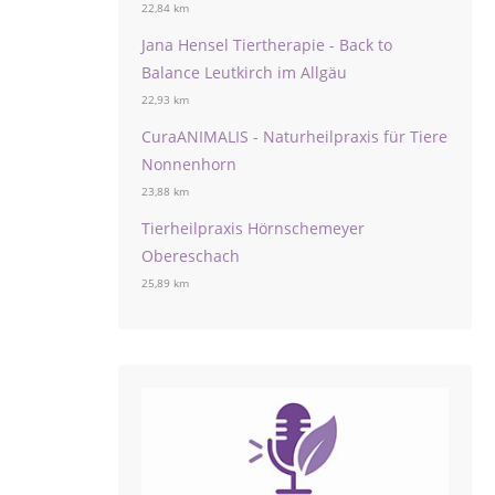
22,84 km
Jana Hensel Tiertherapie - Back to
Balance Leutkirch im Allgäu
22,93 km
CuraANIMALIS - Naturheilpraxis für Tiere
Nonnenhorn
23,88 km
Tierheilpraxis Hörnschemeyer
Obereschach
25,89 km