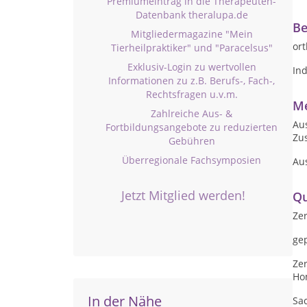
Premiumeintrag in die Therapeuten-
Datenbank theralupa.de
Be
Mitgliedermagazine "Mein
or
Tierheilpraktiker" und "Paracelsus"
Exklusiv-Login zu wertvollen
In
Informationen zu z.B. Berufs-, Fach-,
Rechtsfragen u.v.m.
Me
Zahlreiche Aus- &
Aus
Fortbildungsangebote zu reduzierten
Zu
Gebühren
Überregionale Fachsymposien
Au
Jetzt Mitglied werden!
Qu
Zer
ge
Zer
Ho
In der Nähe
Sac