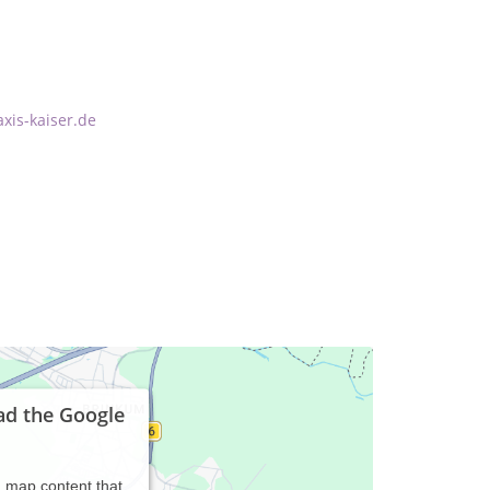
xis-kaiser.de
ad the Google
d map content that