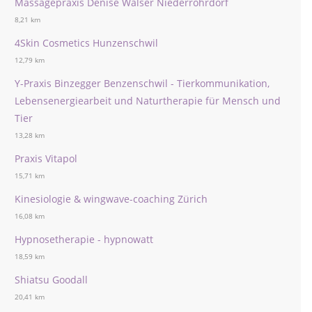
Massagepraxis Denise Walser Niederrohrdorf
8,21 km
4Skin Cosmetics Hunzenschwil
12,79 km
Y-Praxis Binzegger Benzenschwil - Tierkommunikation,
Lebensenergiearbeit und Naturtherapie für Mensch und
Tier
13,28 km
Praxis Vitapol
15,71 km
Kinesiologie & wingwave-coaching Zürich
16,08 km
Hypnosetherapie - hypnowatt
18,59 km
Shiatsu Goodall
20,41 km