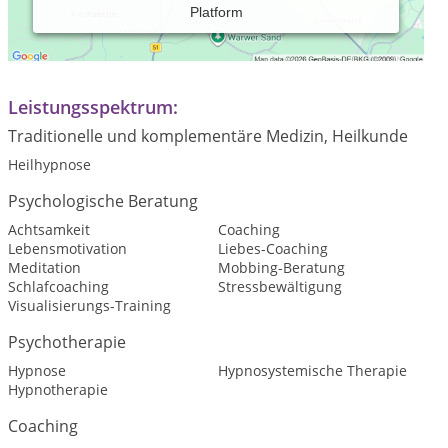
Platform
Ängste & Blockaden auflösen mit der einzigartigen Rapid
Transformational Hypnotherapy. Booste dein
Selbstbewusstsein und lebe dein bestes Leben!
Leistungsspektrum:
Traditionelle und komplementäre Medizin, Heilkunde
Heilhypnose
Psychologische Beratung
Achtsamkeit
Coaching
Lebensmotivation
Liebes-Coaching
Meditation
Mobbing-Beratung
Schlafcoaching
Stressbewältigung
Visualisierungs-Training
Psychotherapie
Hypnose
Hypnosystemische Therapie
Hypnotherapie
Coaching