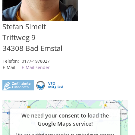
Stefan Simeit
Triftweg 9
34308
Bad Emstal
Telefon:
0177-1978027
E-Mail:
E-Mail senden
We need your consent to load the
Google Maps service!
We use a third party service to embed map content