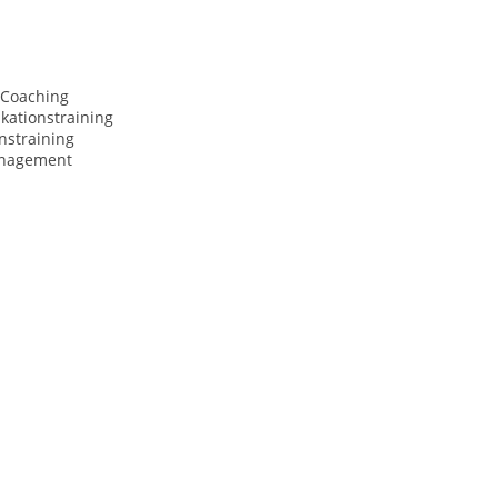
 Coaching
ationstraining
nstraining
anagement