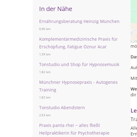
In der Nähe
Ernährungsberatung Heinzig München
Da
0,90 km
Komplementärmedizinische Praxis für
Als
möc
Erschöpfung, Fatigue Öznur Acar
1,39 km
Das
Tonstudio und Shop für Hypnosemusik
Au
1,82 km
Mi
Münchner Hypnosepraxis - Autogenes
Wer
Training
di
1,82 km
Tonstudio Abendstern
Le
2,53 km
Tr
Praxis panta rhei ~ alles fließt
Al
Heilpraktikerin für Psychotherapie
Er