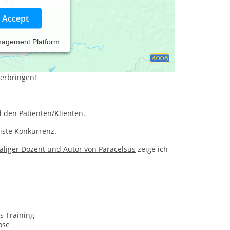
Accept
nagement Platform
ich in seiner Persönlichkeit weiterentwickeln
terbringen!
 den Patienten/Klienten.
iste Konkurrenz.
liger Dozent und Autor von Paracelsus
zeige ich
s Training
ose