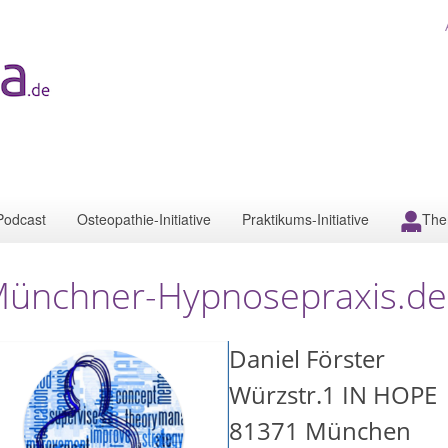
Podcast
Osteopathie-Initiative
Praktikums-Initiative
The
ünchner-Hypnosepraxis.de
Daniel Förster
Würzstr.1 IN HOPE
81371
München