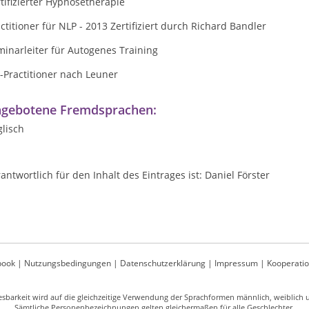
tifizierter Hypnosetherapie
ctitioner für NLP - 2013 Zertifiziert durch Richard Bandler
inarleiter für Autogenes Training
-Practitioner nach Leuner
gebotene Fremdsprachen:
lisch
antwortlich für den Inhalt des Eintrages ist: Daniel Förster
book
|
Nutzungsbedingungen
|
Datenschutzerklärung
|
Impressum
|
Kooperati
sbarkeit wird auf die gleichzeitige Verwendung der Sprachformen männlich, weiblich un
Sämtliche Personenbezeichnungen gelten gleichermaßen für alle Geschlechter.