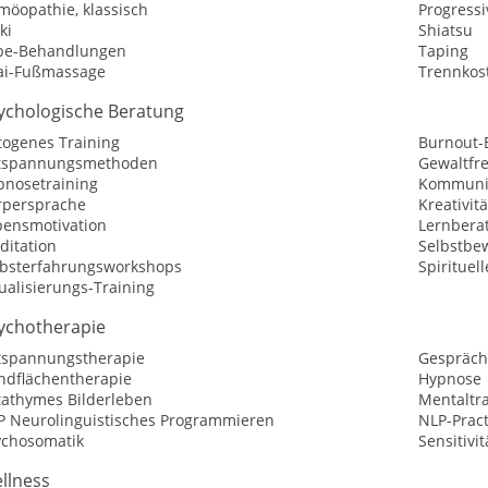
möopathie, klassisch
Progress
ki
Shiatsu
pe-Behandlungen
Taping
ai-Fußmassage
Trennkos
ychologische Beratung
togenes Training
Burnout-
tspannungsmethoden
Gewaltfr
pnosetraining
Kommunik
rpersprache
Kreativit
bensmotivation
Lernbera
ditation
Selbstbew
lbsterfahrungsworkshops
Spirituel
ualisierungs-Training
ychotherapie
tspannungstherapie
Gespräch
ndflächentherapie
Hypnose
tathymes Bilderleben
Mentaltr
P Neurolinguistisches Programmieren
NLP-Pract
ychosomatik
Sensitivit
llness