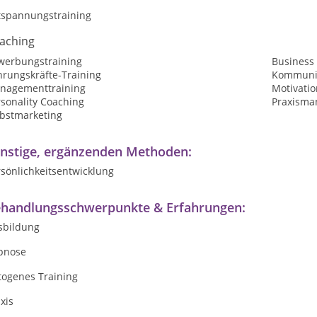
tspannungstraining
aching
werbungstraining
Business
hrungskräfte-Training
Kommunik
nagementtraining
Motivatio
sonality Coaching
Praxism
lbstmarketing
nstige, ergänzenden Methoden:
sönlichkeitsentwicklung
handlungsschwerpunkte & Erfahrungen:
sbildung
pnose
togenes Training
xis