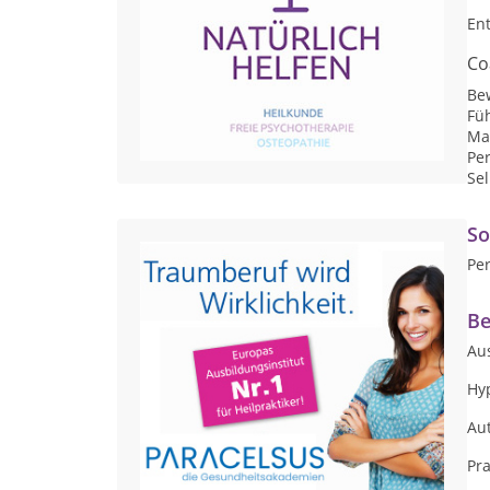
En
Co
Be
Fü
Ma
Per
Se
So
Per
Be
Au
Hy
Au
Pra