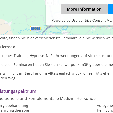
More Information
Powered by
Usercentrics Consent Ma
s mache ich:
 Heilpraktiker und Arzt, aber auch als Anwender und Mensch, der s
hte, finden Sie hier verschiedenste Seminare, die Sie wirklich wei
 lernst du:
togenes Training, Hypnose, NLP - Anwendungen auf sich selbst und
t diesen Seminaren heben Sie sich schwerpunktmäßig über die me
 will nicht im Beruf und im Alltag einfach glücklich sein
?Als
ehema
r den Weg.
istungsspektrum:
aditionelle und komplementäre Medizin, Heilkunde
lergiebehandlung
Autogene
nährungstherapie
Heilhypn