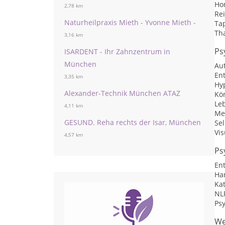
Ho
2,78 km
Rei
Naturheilpraxis Mieth - Yvonne Mieth -
Ta
Th
3,16 km
Ps
ISARDENT - Ihr Zahnzentrum in
München
Au
En
3,35 km
Hy
Alexander-Technik München ATAZ
Kö
Le
4,11 km
Me
GESUND. Reha rechts der Isar, München
Se
Vis
4,57 km
Ps
En
Ha
Ka
NL
Ps
We