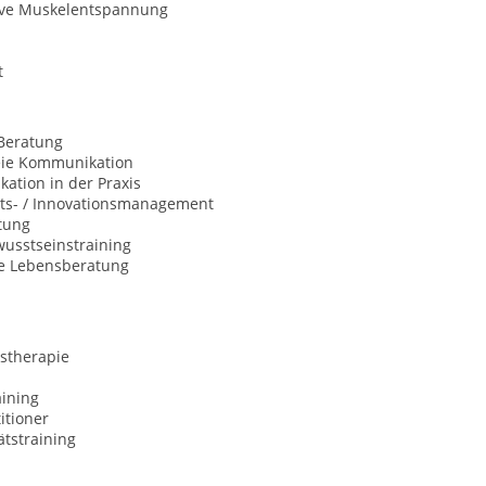
ive Muskelentspannung
t
Beratung
eie Kommunikation
ation in der Praxis
äts- / Innovationsmanagement
tung
usstseinstraining
le Lebensberatung
stherapie
aining
itioner
ätstraining