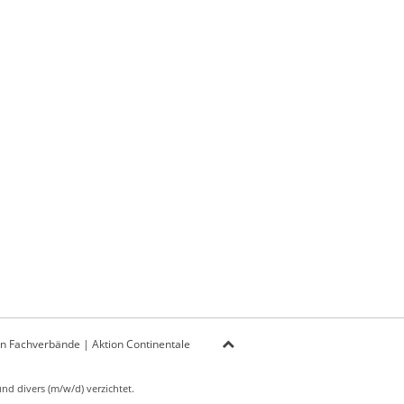
on Fachverbände
|
Aktion Continentale
d divers (m/w/d) verzichtet.