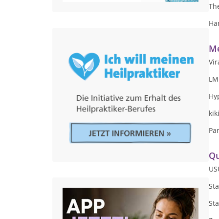
Th
Ha
Me
Vi
LM
Hy
kik
Par
Qu
USU
St
Sta