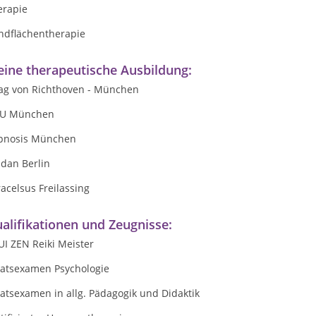
erapie
ndflächentherapie
ine therapeutische Ausbildung:
rag von Richthoven - München
U München
pnosis München
idan Berlin
acelsus Freilassing
alifikationen und Zeugnisse:
I ZEN Reiki Meister
aatsexamen Psychologie
atsexamen in allg. Pädagogik und Didaktik