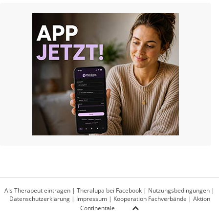
Als Therapeut eintragen
|
Theralupa bei Facebook
|
Nutzungsbedingungen
|
Datenschutzerklärung
|
Impressum
|
Kooperation Fachverbände
|
Aktion
Continentale