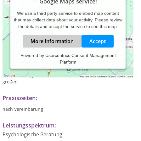
Google Maps service!
We use a third party service to embed map content
that may collect data about your activity. Please review
the details and accept the service to see this map.
More Information
Accept
Powered by
Usercentrics Consent Management
Platform
DESIGN///SPIRIT///ART///COACHING/// Finde die richtige
Strategie für eine soziale und nachhaltige ZUKUNFT///
Unterstützung zum KREATIVEN WANDEL im kleinen, wie im
großen.
Praxiszeiten:
nach Vereinbarung
Leistungsspektrum:
Psychologische Beratung