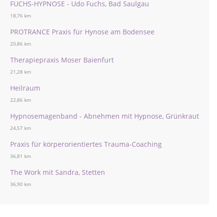
FUCHS-HYPNOSE - Udo Fuchs, Bad Saulgau
18,76 km
PROTRANCE Praxis für Hynose am Bodensee
20,86 km
Therapiepraxis Moser Baienfurt
21,28 km
Heilraum
22,86 km
Hypnosemagenband - Abnehmen mit Hypnose, Grünkraut
24,57 km
Praxis für körperorientiertes Trauma-Coaching
36,81 km
The Work mit Sandra, Stetten
36,90 km