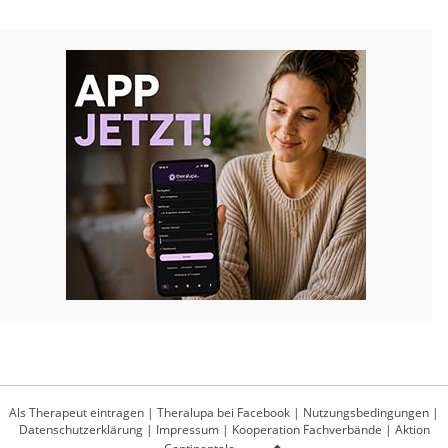
Als Therapeut eintragen
|
Theralupa bei Facebook
|
Nutzungsbedingungen
|
Datenschutzerklärung
|
Impressum
|
Kooperation Fachverbände
|
Aktion