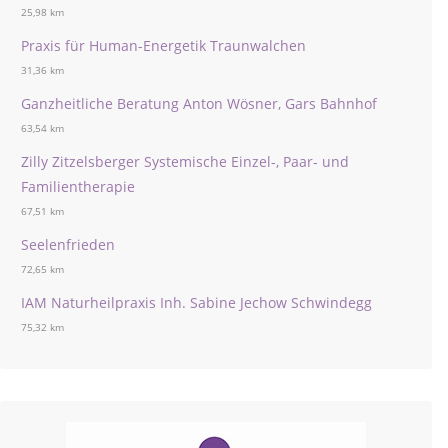
25,98 km
Praxis für Human-Energetik Traunwalchen
31,36 km
Ganzheitliche Beratung Anton Wösner, Gars Bahnhof
63,54 km
Zilly Zitzelsberger Systemische Einzel-, Paar- und
Familientherapie
67,51 km
Seelenfrieden
72,65 km
IAM Naturheilpraxis Inh. Sabine Jechow Schwindegg
75,32 km