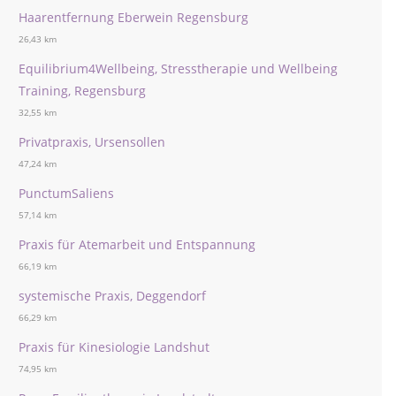
Haarentfernung Eberwein Regensburg
26,43 km
Equilibrium4Wellbeing, Stresstherapie und Wellbeing
Training, Regensburg
32,55 km
Privatpraxis, Ursensollen
47,24 km
PunctumSaliens
57,14 km
Praxis für Atemarbeit und Entspannung
66,19 km
systemische Praxis, Deggendorf
66,29 km
Praxis für Kinesiologie Landshut
74,95 km