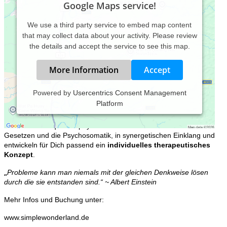
Google Maps service!
We use a third party service to embed map content
that may collect data about your activity. Please review
the details and accept the service to see this map.
More Information
Accept
Powered by
Usercentrics Consent Management
Platform
Wir bringen langjährige, praktisch erprobte, naturheilkundliche
Therapiemethoden, wie die chinesische und indigene Medizin,
sowie neueste quantenphysikalische Erkenntnisse zu universalen
Gesetzen und die Psychosomatik, in synergetischen Einklang und
entwickeln für Dich passend ein
individuelles therapeutisches
Konzept
.
„
Probleme kann man niemals mit der gleichen Denkweise lösen
durch die sie entstanden sind.“ ~ Albert Einstein
Mehr Infos und Buchung unter:
www.simplewonderland.de