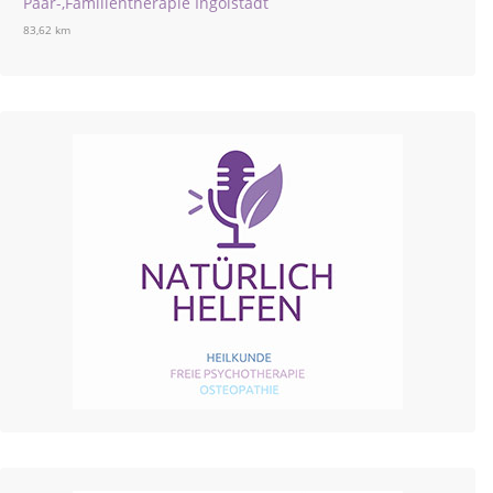
Paar-,Familientherapie Ingolstadt
83,62 km