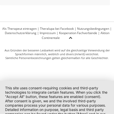
Als Therapeut eintragen
|
Theralupa bei Facebook
|
Nutzungsbedingungen
|
Datenschutzerklärung
|
Impressum
|
Kooperation Fachverbände
|
Aktion
Continentale
Aus Gründen der besseren Lesbarkeit wird auf die gleichzeitige Verwendung der
Sprachformen männlich, weiblich und divers (m/w/d) verzichtet.
Sämtliche Personenbezeichnungen gelten gleichermaßen für alle Geschlechter.
This site uses consent-requiring cookies and third-party
technologies to integrate certain features. When you click the
"Accept All" button, these features are enabled (consent).
After consent is given, we and the involved third-party
companies process your personal data for various purposes.
Detailed information on purpose, legal basis and third party
companies can be found under the button "More" and in our