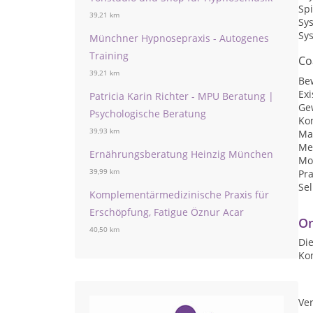
Spi
39,21 km
Sy
Sy
Münchner Hypnosepraxis - Autogenes
Training
Co
39,21 km
Be
Ex
Patricia Karin Richter - MPU Beratung |
Ge
Psychologische Beratung
Ko
39,93 km
Ma
Me
Ernährungsberatung Heinzig München
Mot
39,99 km
Pr
Se
Komplementärmedizinische Praxis für
Erschöpfung, Fatigue Öznur Acar
On
40,50 km
Die
Ko
Ver