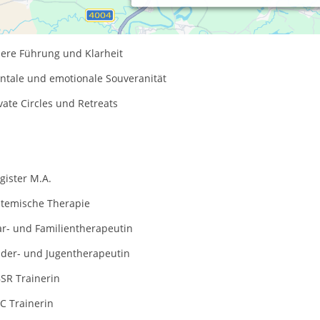
wusstseinsführung
lusive Begleitung
nere Führung und Klarheit
ntale und emotionale Souveranität
vate Circles und Retreats
gister M.A.
stemische Therapie
ar- und Familientherapeutin
nder- und Jugentherapeutin
SR Trainerin
C Trainerin