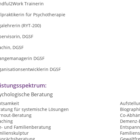
ndful2Work Trainerin
lpraktikerin für Psychotherapie
alehrerin (RYT-200)
pervisorin, DGSF
achin, DGSF
angemanagerin DGSF
ganisationsentwicklerin DGSF
istungsspektrum:
ychologische Beratung
htsamkeit
Aufstellu
ratung für systemische Lösungen
Biographi
rnout-Beratung
Co-Abhän
aching
Demenz-
e- und Familienberatung
Entspan
milienskulptur
Familiens
sprächsberatung
Gewaltfr