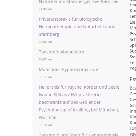
Naturtier am Starnberger See Bernried
Hoc
24,90 km
Ko
Le
Privatarztpraxis für Biologische
Li
Hormontherapie und Naturheilkunde,
Mo
Ps
Starnberg
Sc
31,80 km
Spi
Su
Tonstudio Abendstern
Sys
38,67 km
Te
Yo
Münchner-Hypnosepraxis.de
39,12 km
Ps
Heilpraxis für Psyche, Körper und Seele
Be
Ge
Ivonne Stötzer/ Heilpraktikerin
Ges
beschränkt auf das Gebiet der
Gr
Psychotherapie/ Krailling bei München,
Inn
Kö
Würmtal
Kur
39,16 km
Lö
Ps
Tonstudio und Shop für Hypnosemusik