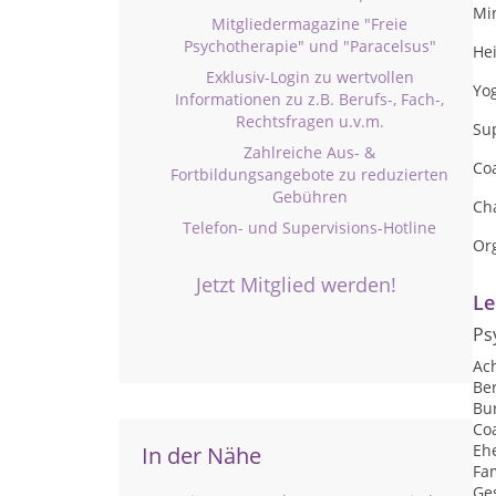
Mi
Mitgliedermagazine "Freie
Psychotherapie" und "Paracelsus"
Hei
Exklusiv-Login zu wertvollen
Yog
Informationen zu z.B. Berufs-, Fach-,
Rechtsfragen u.v.m.
Su
Zahlreiche Aus- &
Co
Fortbildungsangebote zu reduzierten
Gebühren
Ch
Telefon- und Supervisions-Hotline
Or
Jetzt Mitglied werden!
Le
Ps
Ac
Be
Bu
Co
Eh
In der Nähe
Fa
Ge