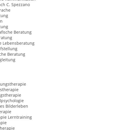
ach C. Spezzano
rache
tung
on
tung
afische Beratung
ratung
le Lebensberatung
fstellung
sche Beratung
gleitung
ungstherapie
stherapie
ngstherapie
lpsychologie
es Bilderleben
erapie
pie Lerntraining
apie
herapie