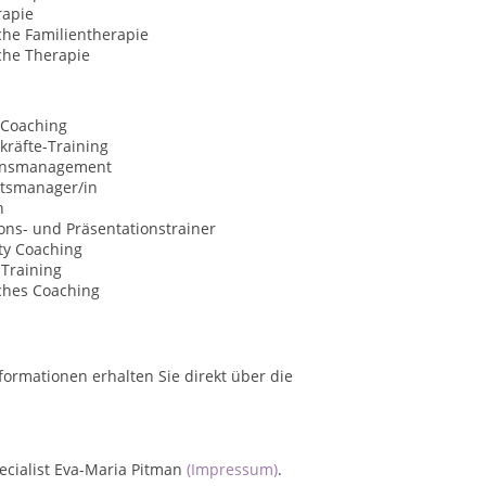
rapie
che Familientherapie
che Therapie
 Coaching
kräfte-Training
onsmanagement
ätsmanager/in
n
ns- und Präsentationstrainer
ty Coaching
-Training
ches Coaching
formationen erhalten Sie direkt über die
pecialist Eva-Maria Pitman
(Impressum)
.