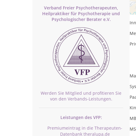
Be
Verband Freier Psychotherapeuten,
Exk
Heilpraktiker für Psychotherapie und
Psychologischer Berater e.V.
In
Me
Pri
Ma
Sy
Werden Sie Mitglied und profitieren Sie
Pa
von den Verbands-Leistungen.
Ki
Leistungen des VFP:
MB
Premiumeintrag in die Therapeuten-
MS
Datenbank theralupa.de