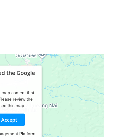
ad the Google
d map content that
 Please review the
 see this map.
Accept
nagement Platform