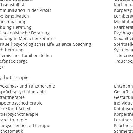
hsensibilität
Karten n
mmunikation in der Praxis
Körpersp
bensmotivation
Lernbera
ebes-Coaching
Meditati
bbing-Beratung
Paarbera
ychoanalytische Beratung
Psychogr
hulung in Menschenkenntnis
Sexualbe
rituell-psychologisches Life-Balance-Coaching
Spirituel
chtberatung
Systemau
temisches Familienstellen
Telefoni
lefonseelsorge
Trauerbe
ga
ychotherapie
wegungs- und Tanztherapie
Entspann
sprächspsychotherapie
Gespräch
talttherapie
Gestaltu
uppenpsychotherapie
Individua
ere Kind Arbeit
Katathym
rperpsychotherapie
Körperth
zzeittherapie
Lernthera
sungsorientierte Therapie
Paarther
ychosomatik
Schmerzt