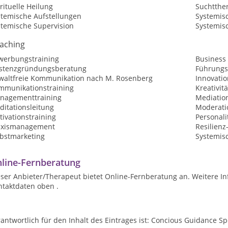
rituelle Heilung
Suchtthe
stemische Aufstellungen
Systemis
stemische Supervision
Systemis
aching
werbungstraining
Business
istenzgründungsberatung
Führungs
waltfreie Kommunikation nach M. Rosenberg
Innovati
mmunikationstraining
Kreativit
nagementtraining
Mediatio
ditationsleitung
Moderatio
ivationstraining
Personali
axismanagement
Resilienz
lbstmarketing
Systemis
line-Fernberatung
ser Anbieter/Therapeut bietet Online-Fernberatung an. Weitere In
ntaktdaten oben .
antwortlich für den Inhalt des Eintrages ist: Concious Guidance S