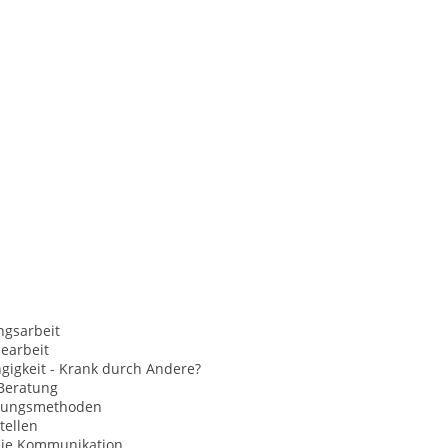
ngsarbeit
earbeit
gigkeit - Krank durch Andere?
Beratung
nungsmethoden
tellen
eie Kommunikation