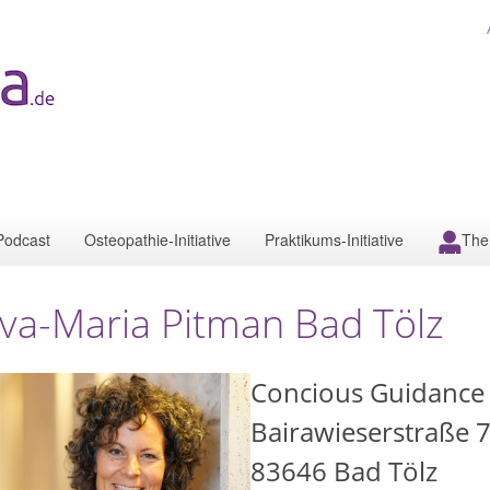
Podcast
Osteopathie-Initiative
Praktikums-Initiative
The
va-Maria Pitman Bad Tölz
Concious Guidance 
Bairawieserstraße 
83646
Bad Tölz