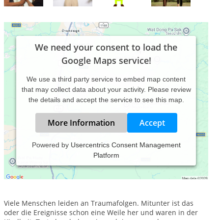
We need your consent to load the
Google Maps service!
We use a third party service to embed map content
that may collect data about your activity. Please review
the details and accept the service to see this map.
More Information
Accept
Powered by
Usercentrics Consent Management
Platform
Stress auf der Arbeit, nicht aus dem Bett hoch kommen oder
zur Schlafenszeit kein Auge zudrücken können - kommt Dir
das bekannt vor?
Viele Menschen leiden an Traumafolgen. Mitunter ist das
oder die Ereignisse schon eine Weile her und waren in der