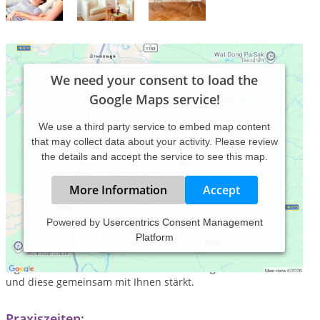
We need your consent to load the
Google Maps service!
We use a third party service to embed map content
that may collect data about your activity. Please review
the details and accept the service to see this map.
More Information
Accept
Powered by
Usercentrics Consent Management
Platform
Sowohl als Coach als auch als Heilpraktiker für
Psychotherapie sehe ich mich als Ihr Begleiter, der Sie an Ihr
eigenes Potential und an Ihre Selbstheilungskräfte erinnert
und diese gemeinsam mit Ihnen stärkt.
Praxiszeiten: