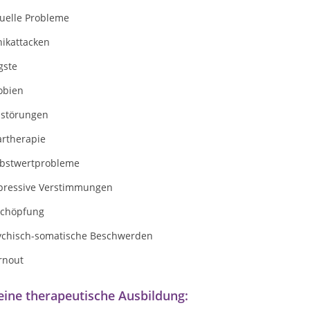
tuelle Probleme
nikattacken
gste
obien
sstörungen
artherapie
lbstwertprobleme
pressive Verstimmungen
schöpfung
ychisch-somatische Beschwerden
rnout
ine therapeutische Ausbildung: