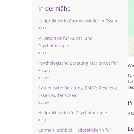
In der Nähe
Heilpraktikerin Carmen Müller in Essen
0,22 km
Privatpraxis für Kunst- und
Ob 
Psychotherapie
ei
0,31 km
unl
Psychologische Beratung Marlis Koerfer
We
Essen
Par
0,39 km
Leb
re
Systemische Beratung, EMDR, Resilienz,
Essen Rüttenscheid
Pr
0,55 km
Heilpraktikerin für Psychotherapie
na
0,59 km
Le
Carmen Krehbiel, Heilpraktikerin für