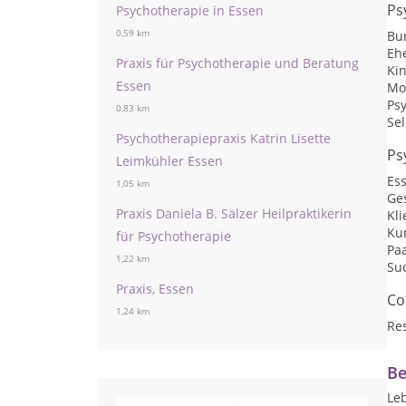
Ps
Psychotherapie in Essen
0,59 km
Bu
Eh
Praxis für Psychotherapie und Beratung
Ki
Essen
Mo
Psy
0,83 km
Sel
Psychotherapiepraxis Katrin Lisette
Ps
Leimkühler Essen
Es
1,05 km
Ge
Praxis Daniela B. Sälzer Heilpraktikerin
Kli
Kur
für Psychotherapie
Pa
1,22 km
Su
Praxis, Essen
Co
1,24 km
Res
Be
Le