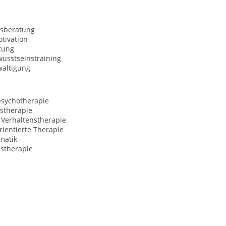
sberatung
tivation
tung
usstseinstraining
wältigung
psychotherapie
stherapie
 Verhaltenstherapie
ientierte Therapie
matik
nstherapie