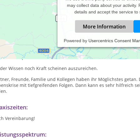
may collect data about your activity.
details and accept the service to
More Information
Powered by
Usercentrics Consent Ma
als Einzelperson oder Paar, es gibt Zeiten im Leben, die psychisch
ner psychischen Erkrankung oder persönliche/berufliche Herausfor
ösbar. Körperliche Beschwerden sind nicht erklärbar
der Wissen noch Kraft scheinen auszureichen.
tner, Freunde, Familie und Kollegen haben ihr Möglichstes getan. 
enskrise mit tiefgreifenden Folgen. Dann kann es sehr hilfreich 
den.
axiszeiten:
ch Vereinbarung!
istungsspektrum: