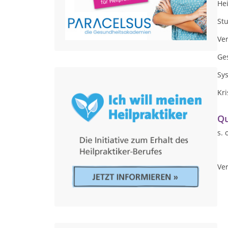
Hei
St
Ve
Ge
Sy
Kri
Qu
s. 
Ver