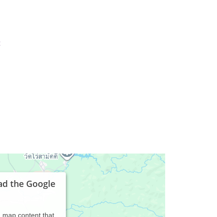
t
ad the Google
d map content that