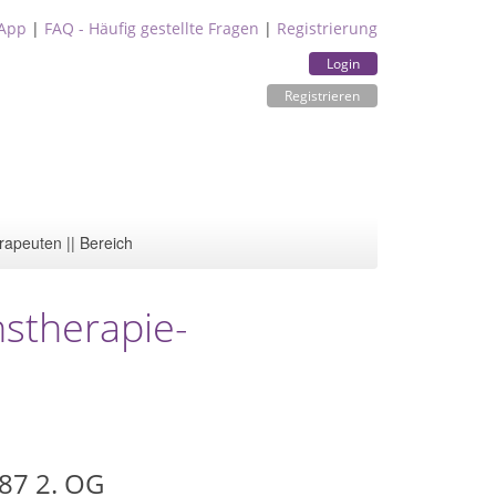
App
|
FAQ - Häufig gestellte Fragen
|
Registrierung
Login
Registrieren
rapeuten || Bereich
stherapie-
 87 2. OG