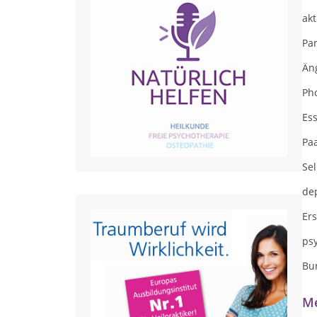
ak
Pa
Än
Ph
Es
Pa
Se
de
Er
ps
Bu
Me