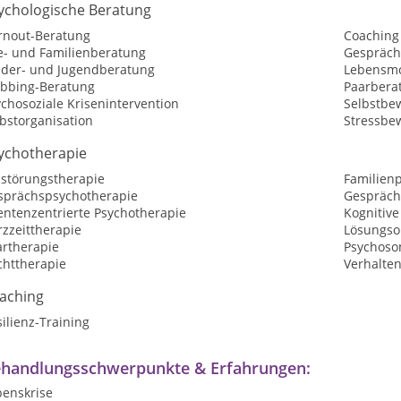
ychologische Beratung
rnout-Beratung
Coaching
e- und Familienberatung
Gespräch
nder- und Jugendberatung
Lebensmo
bbing-Beratung
Paarbera
chosoziale Krisenintervention
Selbstbew
bstorganisation
Stressbe
ychotherapie
sstörungstherapie
Familien
sprächspsychotherapie
Gespräch
entenzentrierte Psychotherapie
Kognitive
zzeittherapie
Lösungsor
artherapie
Psychoso
chttherapie
Verhalte
aching
ilienz-Training
handlungsschwerpunkte & Erfahrungen:
benskrise