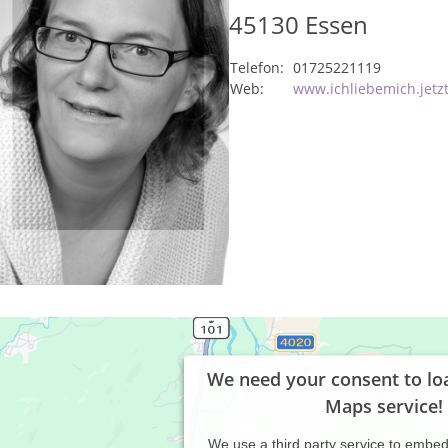
45130
Essen
Telefon:
01725221119
Web:
www.ichliebemich.jetz
We need your consent to lo
Maps service!
We use a third party service to embe