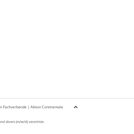
on Fachverbände
|
Aktion Continentale
d divers (m/w/d) verzichtet.