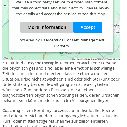
We use a third party service to embed map content
that may collect data about your activity. Please review
the details and accept the service to see this map.
More Information
Accept
Powered by
Usercentrics Consent Management
Platform
In meiner private Praxis biete ich Psychotherapie, Coaching
und Supervision an.
Zu mir in die
Psychotherapie
kommen erwachsene Personen,
die psychisch gesund sind, aber eine emotional schwierige
Zeit durchmachen und merken, dass sie einer aktuellen
Situation/Krise nicht gewachsen sind oder sich Stärkung oder
Unterstützung bei der Bewältigung von Schwierigkeiten
wünschen. Zum anderen Personen, die an einer
diagnostizierten psychischen Störung leiden, deren Ursachen
bekannt sein können oder (noch) im Verborgenen liegen.
Coaching
ist ein Beratungsprozess auf individueller Ebene
und orientiert sich an den Leistungsmöglichkeiten. Es ist eine
kurz- oder mittelfristige Maßnahme zur zielorientierten
Bearbeitung beruflicher Belange.