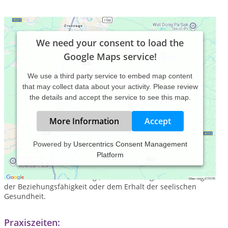
We need your consent to load the
Google Maps service!
We use a third party service to embed map content
that may collect data about your activity. Please review
the details and accept the service to see this map.
More Information
Accept
Powered by
Usercentrics Consent Management
Platform
Ich arbeite ausschlieslich mit klinisch gesunden Personen in
verschiedene Bereichen zum Zwecke der
Persönlichkeitsentwicklung , Problemlösung, Verbesserung
der Beziehungsfähigkeit oder dem Erhalt der seelischen
Gesundheit.
Praxiszeiten: