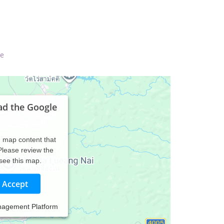
de
ad the Google
d map content that
 Please review the
 see this map.
Accept
nagement Platform