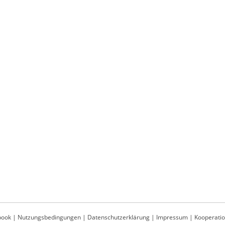
book
|
Nutzungsbedingungen
|
Datenschutzerklärung
|
Impressum
|
Kooperati