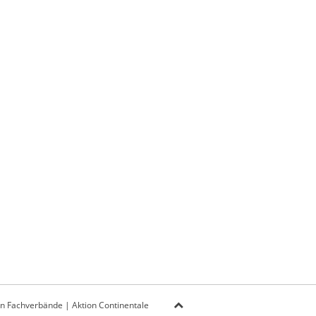
on Fachverbände
|
Aktion Continentale