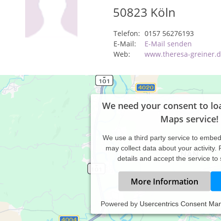
50823
Köln
Telefon:
0157 56276193
E-Mail:
E-Mail senden
Web:
www.theresa-greiner.
We need your consent to lo
Maps service!
We use a third party service to embe
may collect data about your activity.
details and accept the service to
More Information
Powered by
Usercentrics Consent Ma
antwortlich für den Inhalt des Eintrages ist: Theresa Greiner