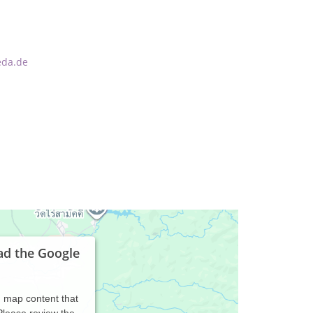
eda.de
ad the Google
d map content that
 Please review the