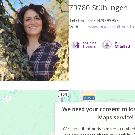
79780
Stühlingen
Telefon:
07744/9299959
Web:
www.praxis-vollmer-fr
We need your consent to lo
Maps service!
We use a third party service to embe
may collect data about your activity.