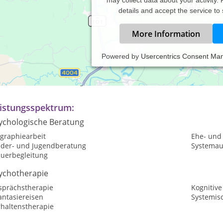
details and accept the service to
More Information
Powered by
Usercentrics Consent Ma
axiszeiten:
rmine nach Vereinbarung
istungsspektrum:
ychologische Beratung
ographiearbeit
Ehe- und
nder- und Jugendberatung
Systemau
auerbegleitung
ychotherapie
sprächstherapie
Kognitive
antasiereisen
Systemis
rhaltenstherapie