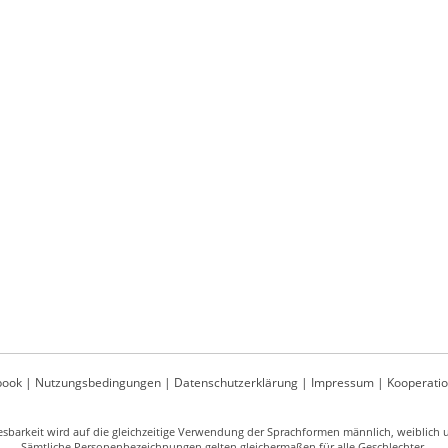
book
|
Nutzungsbedingungen
|
Datenschutzerklärung
|
Impressum
|
Kooperati
sbarkeit wird auf die gleichzeitige Verwendung der Sprachformen männlich, weiblich un
Sämtliche Personenbezeichnungen gelten gleichermaßen für alle Geschlechter.