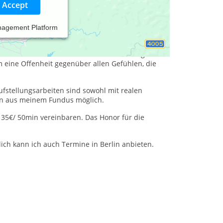
Accept
nagement Platform
us auf Ressourcen und Lösungen und beziehe
tig glaube ich an die heilsame Kraft der inneren
stlichen Anteilen. Hierbei bemühe ich mich generell
eine Offenheit gegenüber allen Gefühlen, die
fstellungsarbeiten sind sowohl mit realen
ren aus meinem Fundus möglich.
 35€/ 50min vereinbaren. Das Honor für die
ich kann ich auch Termine in Berlin anbieten.