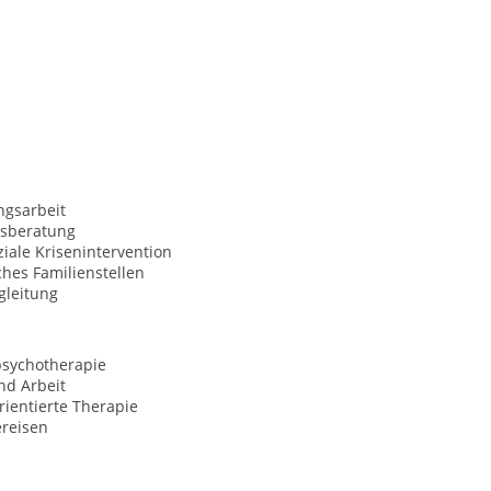
ngsarbeit
sberatung
iale Krisenintervention
hes Familienstellen
gleitung
psychotherapie
nd Arbeit
ientierte Therapie
ereisen