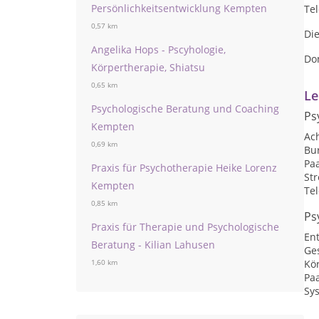
Persönlichkeitsentwicklung Kempten
Te
0,57 km
Di
Angelika Hops - Pscyhologie,
Do
Körpertherapie, Shiatsu
0,65 km
Le
Psychologische Beratung und Coaching
Ps
Kempten
Ac
0,69 km
Bu
Pa
Praxis für Psychotherapie Heike Lorenz
St
Kempten
Te
0,85 km
Ps
Praxis für Therapie und Psychologische
En
Beratung - Kilian Lahusen
Ge
Kör
1,60 km
Pa
Sy