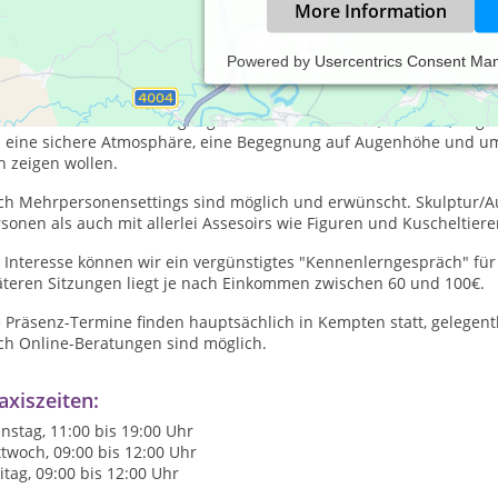
More Information
Powered by
Usercentrics Consent Ma
h arbeite entsprechend einer systemischen Haltung mit einem Fok
rbei kreative Mittel und den Körper in meine Arbeit ein. Gleichzei
d- Arbeit mit der Versorgung von z.B. verletzlichen, hilflosen, äng
 eine sichere Atmosphäre, eine Begegnung auf Augenhöhe und um 
h zeigen wollen.
ch Mehrpersonensettings sind möglich und erwünscht. Skulptur/Au
sonen als auch mit allerlei Assesoirs wie Figuren und Kuscheltie
 Interesse können wir ein vergünstigtes "Kennenlerngespräch" für
äteren Sitzungen liegt je nach Einkommen zwischen 60 und 100€.
 Präsenz-Termine finden hauptsächlich in Kempten statt, gelegentl
ch Online-Beratungen sind möglich.
axiszeiten:
nstag, 11:00 bis 19:00 Uhr
twoch, 09:00 bis 12:00 Uhr
itag, 09:00 bis 12:00 Uhr