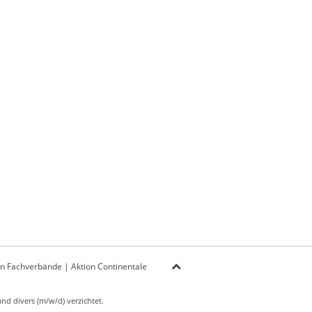
on Fachverbände
|
Aktion Continentale
d divers (m/w/d) verzichtet.