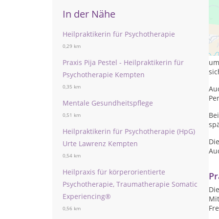
In der Nähe
Heilpraktikerin für Psychotherapie
Ic
hie
0,29 km
Kin
Praxis Pija Pestel - Heilpraktikerin für
um
sic
Psychotherapie Kempten
0,35 km
Au
Per
Mentale Gesundheitspflege
Bei
0,51 km
sp
Heilpraktikerin für Psychotherapie (HpG)
Die
Urte Lawrenz Kempten
Au
0,54 km
Heilpraxis für körperorientierte
Pr
Psychotherapie, Traumatherapie Somatic
Die
Experiencing®
Mit
Fre
0,56 km