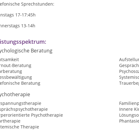
lefonische Sprechstunden:
enstags 17-17:45h
nnerstags 13-14h
istungsspektrum:
ychologische Beratung
htsamkeit
Aufstellu
rnout-Beratung
Gespräch
arberatung
Psychosoz
ressbewältigung
Systemisc
lefonische Beratung
Trauerbe
ychotherapie
tspannungstherapie
Familien
sprächspsychotherapie
Innere Ki
perorientierte Psychotherapie
Lösungsor
artherapie
Phantasi
stemische Therapie