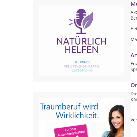
Me
Akt
Ber
Hei
Mas
An
Eng
Sp
On
Die
Ko
Ver