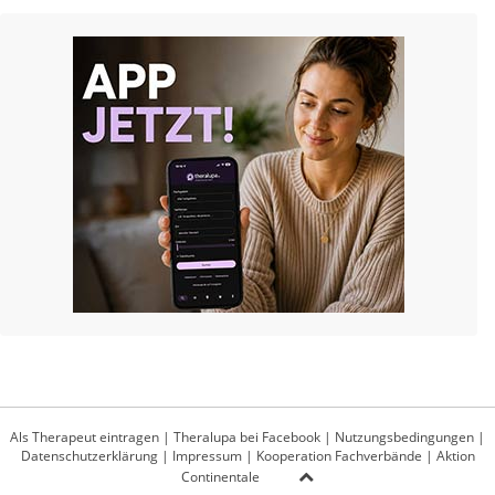
Als Therapeut eintragen
|
Theralupa bei Facebook
|
Nutzungsbedingungen
|
Datenschutzerklärung
|
Impressum
|
Kooperation Fachverbände
|
Aktion
Continentale