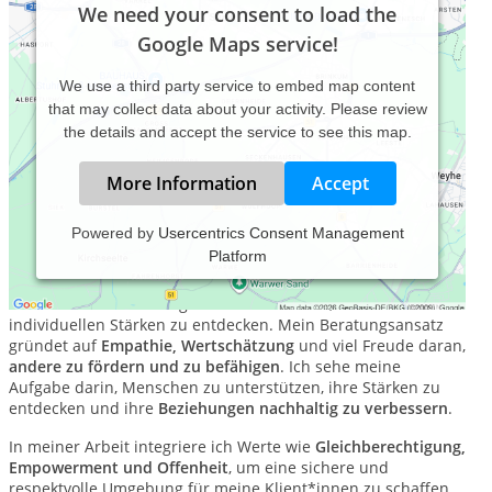
We need your consent to load the
Google Maps service!
We use a third party service to embed map content
that may collect data about your activity. Please review
the details and accept the service to see this map.
More Information
Accept
Powered by
Usercentrics Consent Management
Platform
Als
systemische Therapeutin und Paarberaterin
unterstütze
ich Menschen bei der Bewältigung großer und kleiner
Lebensherausforderungen und helfe ihnen, ihre
individuellen Stärken zu entdecken. Mein Beratungsansatz
gründet auf
Empathie, Wertschätzung
und viel Freude daran,
andere zu fördern und zu befähigen
.
Ich sehe meine
Aufgabe darin, Menschen zu unterstützen, ihre Stärken zu
entdecken und ihre
Beziehungen nachhaltig zu verbessern
.
In meiner Arbeit integriere ich Werte wie
Gleichberechtigung,
Empowerment und Offenheit
, um eine sichere und
respektvolle Umgebung für meine Klient*innen zu schaffen