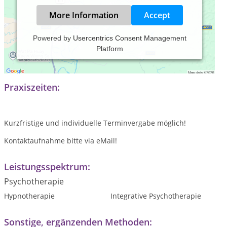
More Information
Accept
Powered by
Usercentrics Consent Management
Platform
Psychotherapie nach dem Heilpraktikergesetz für Frauen mit
Schwerpunkt ADHS, Autismus und Lebensübergänge
Praxiszeiten:
Kurzfristige und individuelle Terminvergabe möglich!
Kontaktaufnahme bitte via eMail!
Leistungsspektrum:
Psychotherapie
Hypnotherapie
Integrative Psychotherapie
Sonstige, ergänzenden Methoden: