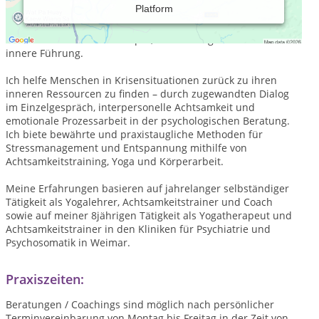
Platform
Wenn's mal wieder hakt: Wege aus der Krise, hin zu mehr
Klarheit, Kraft und Mitgefühl. Raus aus Burnout, Stress und
Zweifel. Rein in deinen Körper, deine Energie und deine
innere Führung.
Ich helfe Menschen in Krisensituationen zurück zu ihren
inneren Ressourcen zu finden – durch zugewandten Dialog
im Einzelgespräch, interpersonelle Achtsamkeit und
emotionale Prozessarbeit in der psychologischen Beratung.
Ich biete bewährte und praxistaugliche Methoden für
Stressmanagement und Entspannung mithilfe von
Achtsamkeitstraining, Yoga und Körperarbeit.
Meine Erfahrungen basieren auf jahrelanger selbständiger
Tätigkeit als Yogalehrer, Achtsamkeitstrainer und Coach
sowie auf meiner 8jährigen Tätigkeit als Yogatherapeut und
Achtsamkeitstrainer in den Kliniken für Psychiatrie und
Psychosomatik in Weimar.
Praxiszeiten:
Beratungen / Coachings sind möglich nach persönlicher
Terminvereinbarung von Montag bis Freitag in der Zeit von