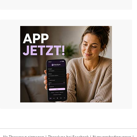
Als Therapeut eintragen
|
Theralupa bei Facebook
|
Nutzungsbedingungen
|