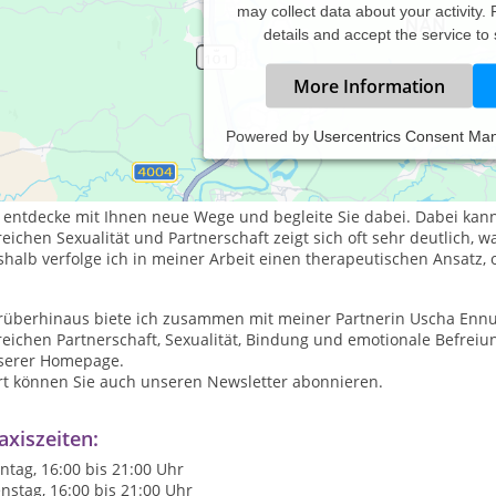
may collect data about your activity.
details and accept the service to
More Information
Powered by
Usercentrics Consent Ma
nn das Glück aus Ihrem Beziehungs- und Sexualleben verschwunden 
terstützung wieder auf die Suche danach zu gehen.
 entdecke mit Ihnen neue Wege und begleite Sie dabei. Dabei kann
eichen Sexualität und Partnerschaft zeigt sich oft sehr deutlich, 
halb verfolge ich in meiner Arbeit einen therapeutischen Ansatz, 
rüberhinaus biete ich zusammen mit meiner Partnerin Uscha Enn
eichen Partnerschaft, Sexualität, Bindung und emotionale Befreiun
serer Homepage.
rt können Sie auch unseren Newsletter abonnieren.
axiszeiten:
tag, 16:00 bis 21:00 Uhr
nstag, 16:00 bis 21:00 Uhr