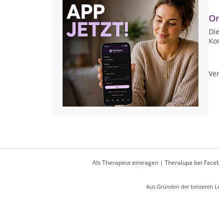
On
Die
Ko
Ver
Als Therapeut eintragen
|
Theralupa bei Face
Aus Gründen der besseren Le