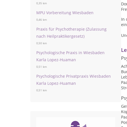
Don
0,35 km
Fre
MPU Vorbereitung Wiesbaden
In 
0,46 km
ein
Praxis für Psychotherapie (Zulassung
Un
nach Heilpraktikergesetz)
0,50 km
Le
Psychologische Praxis in Wiesbaden
Ps
Karla Lopez-Huaman
Ac
0,51 km
Bu
Psychologische Privatpraxis Wiesbaden
Le
Pa
Karla Lopez-Huaman
St
0,51 km
Ps
Ge
Kog
Pa
Pos