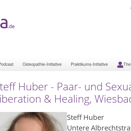
Podcast
Osteopathie-Initiative
Praktikums-Initiative
The
teff Huber - Paar- und Sexua
iberation & Healing, Wiesb
Steff Huber
Untere Albrechtstra