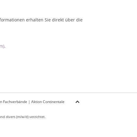
formationen erhalten Sie direkt über die
m)
.
on Fachverbände
|
Aktion Continentale
d divers (m/w/d) verzichtet.