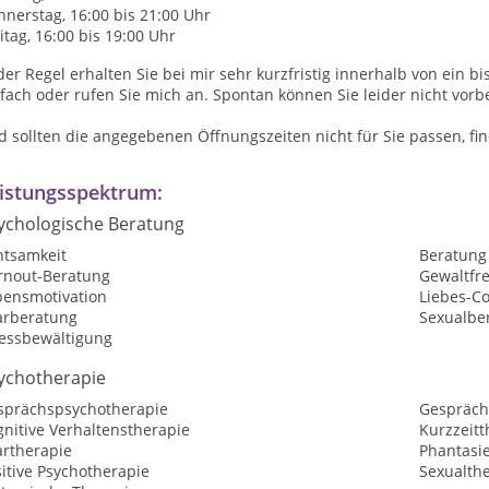
nerstag, 16:00 bis 21:00 Uhr
itag, 16:00 bis 19:00 Uhr
der Regel erhalten Sie bei mir sehr kurzfristig innerhalb von ein 
fach oder rufen Sie mich an. Spontan können Sie leider nicht vor
d sollten die angegebenen Öffnungszeiten nicht für Sie passen, f
istungsspektrum:
ychologische Beratung
htsamkeit
Beratung
rnout-Beratung
Gewaltfr
bensmotivation
Liebes-C
arberatung
Sexualbe
ressbewältigung
ychotherapie
sprächspsychotherapie
Gespräch
nitive Verhaltenstherapie
Kurzzeitt
artherapie
Phantasi
itive Psychotherapie
Sexualth