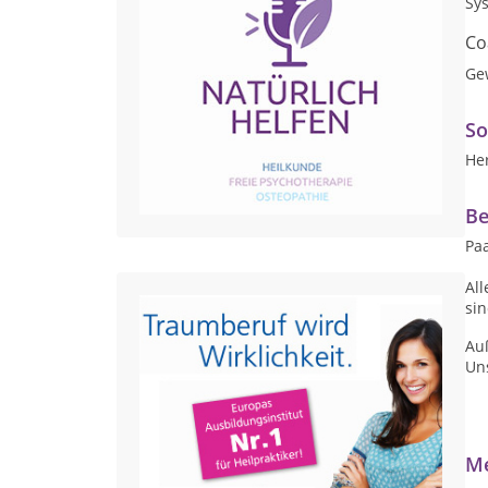
Sy
Co
Ge
So
Her
Be
Paa
Al
si
Au
Uns
Me