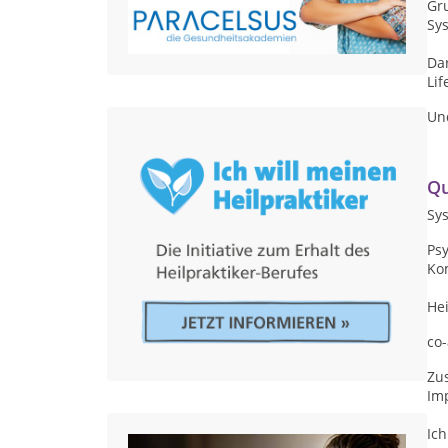
Gr
Sy
Dar
Lif
Und
Qu
Sy
Ps
Ko
He
co-
Zus
Imp
Ich