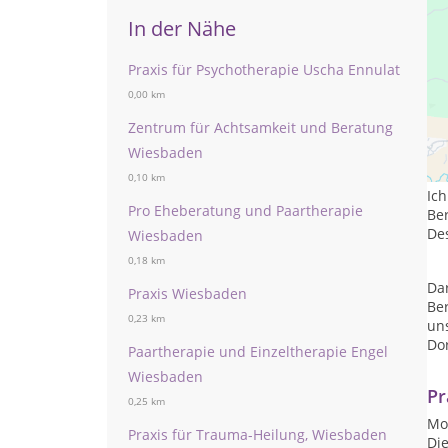
In der Nähe
Praxis für Psychotherapie Uscha Ennulat
0,00 km
Zentrum für Achtsamkeit und Beratung
We
Wiesbaden
Un
0,10 km
Ich
Pro Eheberatung und Paartherapie
Ber
Des
Wiesbaden
0,18 km
Da
Praxis Wiesbaden
Ber
0,23 km
un
Do
Paartherapie und Einzeltherapie Engel
Wiesbaden
Pr
0,25 km
Mon
Praxis für Trauma-Heilung, Wiesbaden
Die