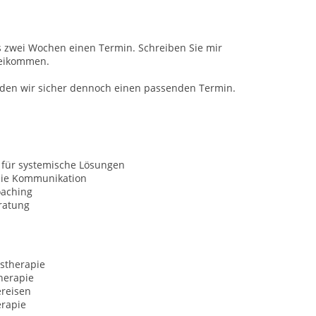
bis zwei Wochen einen Termin. Schreiben Sie mir
beikommen.
inden wir sicher dennoch einen passenden Termin.
 für systemische Lösungen
eie Kommunikation
oaching
ratung
stherapie
herapie
ereisen
erapie