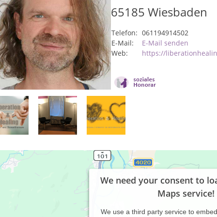
65185
Wiesbaden
Telefon:
061194914502
E-Mail:
E-Mail senden
Web:
https://liberationheali
We need your consent to lo
Maps service!
We use a third party service to embe