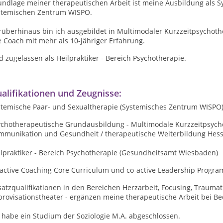
undlage meiner therapeutischen Arbeit ist meine Ausbildung als 
stemischen Zentrum WISPO.
überhinaus bin ich ausgebildet in Multimodaler Kurzzeitpsychothe
e Coach mit mehr als 10-jähriger Erfahrung.
 zugelassen als Heilpraktiker - Bereich Psychotherapie.
alifikationen und Zeugnisse:
stemische Paar- und Sexualtherapie (Systemisches Zentrum WISPO
ychotherapeutische Grundausbildung - Multimodale Kurzzeitpsychot
mmunikation und Gesundheit / therapeutische Weiterbildung Hes
ilpraktiker - Bereich Psychotherapie (Gesundheitsamt Wiesbaden)
active Coaching Core Curriculum und co-active Leadership Program (
atzqualifikationen in den Bereichen Herzarbeit, Focusing, Traumat
rovisationstheater - ergänzen meine therapeutische Arbeit bei Be
 habe ein Studium der Soziologie M.A. abgeschlossen.