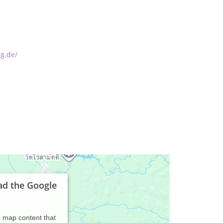
ng.de/
ad the Google
d map content that