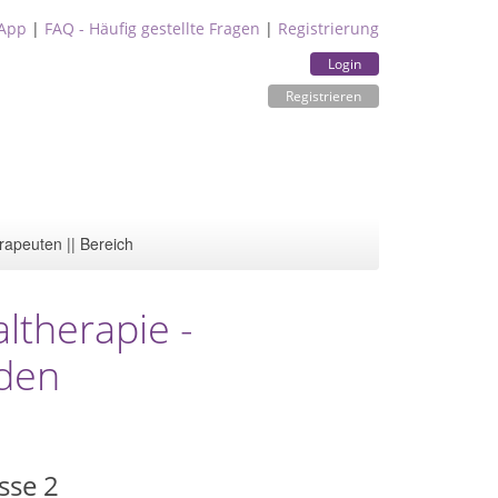
App
|
FAQ - Häufig gestellte Fragen
|
Registrierung
Login
Registrieren
rapeuten || Bereich
ltherapie -
aden
sse 2