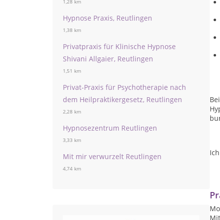
1,28 km
Hypnose Praxis, Reutlingen
1,38 km
Privatpraxis für Klinische Hypnose
Shivani Allgaier, Reutlingen
1,51 km
Privat-Praxis für Psychotherapie nach
dem Heilpraktikergesetz, Reutlingen
Be
Hy
2,28 km
bur
Hypnosezentrum Reutlingen
3,33 km
Ich
Mit mir verwurzelt Reutlingen
4,74 km
Pr
Mon
Mit