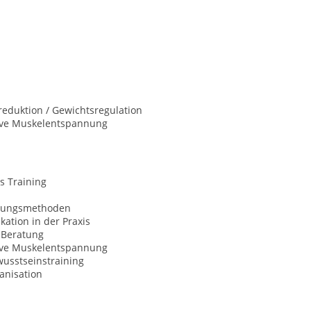
eduktion / Gewichtsregulation
ive Muskelentspannung
s Training
nungsmethoden
ation in der Praxis
Beratung
ive Muskelentspannung
usstseinstraining
anisation