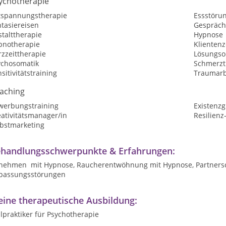
ychotherapie
tspannungstherapie
Essstöru
tasiereisen
Gespräch
talttherapie
Hypnose
pnotherapie
Klientenz
zzeittherapie
Lösungsor
ychosomatik
Schmerzt
sitivitätstraining
Traumarb
aching
werbungstraining
Existenz
ativitätsmanager/in
Resilienz
lbstmarketing
handlungsschwerpunkte & Erfahrungen:
nehmen mit Hypnose, Raucherentwöhnung mit Hypnose, Partnersch
passungsstörungen
ine therapeutische Ausbildung:
lpraktiker für Psychotherapie