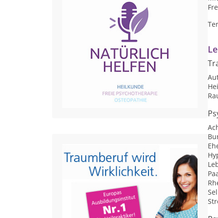
Fre
Te
Le
Tr
Au
He
Ra
Ps
Ac
Bu
Eh
Hy
Le
Pa
Rhe
Se
St