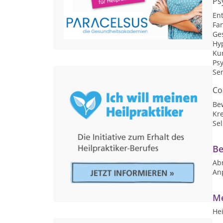
Ps
En
Fan
Ges
Hy
Kur
Ps
Sen
Co
Be
Kre
Se
Be
Ab
An
Me
Hei