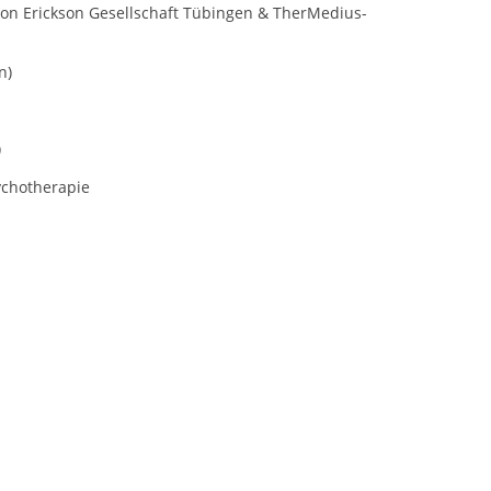
ton Erickson Gesellschaft Tübingen & TherMedius-
n)
)
ychotherapie