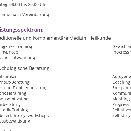
itag, 08:00 bis 20:00 Uhr
rmine nach Vereinbarung
istungsspektrum:
aditionelle und komplementäre Medizin, Heilkunde
togenes Training
Gewichtsr
ilhypnose
Progress
ucherentwöhnung
ychologische Beratung
htsamkeit
Autogene
rnout-Beratung
Coaching
e- und Familienberatung
Entspan
pnosetraining
Kommunik
bensmotivation
Mobbing-
arberatung
Progress
torik-Training
Selbstbew
lbsterfahrungsworkshops
Selbstorg
ressbewältigung