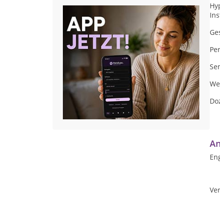
Hy
Ins
Ges
Per
Se
We
Do
An
Eng
Ver