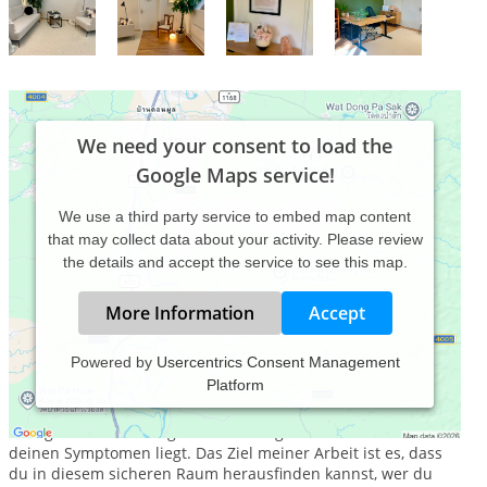
We need your consent to load the
Google Maps service!
We use a third party service to embed map content
that may collect data about your activity. Please review
the details and accept the service to see this map.
More Information
Accept
Powered by
Usercentrics Consent Management
Platform
Ich begleite dich in meiner Praxis in München Au oder online
auf deinem Weg zurück zu dir. Wir schauen gemeinsam, was
dich gerade beschäftigt und was möglicherweise hinter
deinen Symptomen liegt. Das Ziel meiner Arbeit ist es, dass
du in diesem sicheren Raum herausfinden kannst, wer du