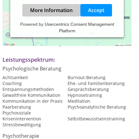
More Information
Accept
Powered by
Usercentrics Consent Management
Platform
Praxiszeiten:
Termine nach Vereinbarung
Leistungsspektrum:
Psychologische Beratung
Achtsamkeit
Burnout-Beratung
Coaching
Ehe- und Familienberatung
Entspannungsmethoden
Gesprächsberatung
Gewaltfreie Kommunikation
Hypnosetraining
Kommunikation in der Praxis
Meditation
Paarberatung
Psychoanalytische Beratung
Psychosoziale
Krisenintervention
Selbstbewusstseinstraining
Stressbewältigung
Psychotherapie