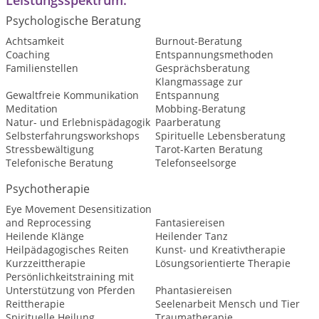
Leistungsspektrum:
Psychologische Beratung
Achtsamkeit
Burnout-Beratung
Coaching
Entspannungsmethoden
Familienstellen
Gesprächsberatung
Klangmassage zur
Gewaltfreie Kommunikation
Entspannung
Meditation
Mobbing-Beratung
Natur- und Erlebnispädagogik
Paarberatung
Selbsterfahrungsworkshops
Spirituelle Lebensberatung
Stressbewältigung
Tarot-Karten Beratung
Telefonische Beratung
Telefonseelsorge
Psychotherapie
Eye Movement Desensitization
and Reprocessing
Fantasiereisen
Heilende Klänge
Heilender Tanz
Heilpädagogisches Reiten
Kunst- und Kreativtherapie
Kurzzeittherapie
Lösungsorientierte Therapie
Persönlichkeitstraining mit
Unterstützung von Pferden
Phantasiereisen
Reittherapie
Seelenarbeit Mensch und Tier
Spirituelle Heilung
Traumatherapie