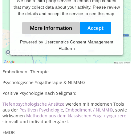
We use a third party service to embed map content
that may collect data about your activity. Please review
the details and accept the service to see this map.
More Information
Accept
Powered by
Usercentrics Consent Management
Platform
Psychotherapie Heilpraktikerin
Tiefenpsychologisch fundierte
Embodiment Therapie
Psychologische Yogatherapie & NLMM©
Positive Psychologie nach Seligman:
Tiefenpsychologische Ansätze
werden mit modernen Tools
aus der
Positiven Psychologie
,
Embodiment / NLMM
©
, sowie
wirksamen
Methoden aus dem klassischen Yoga / yoga zero
sinnvoll und individuell ergänzt.
EMDR