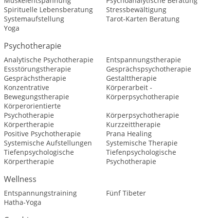
Muskelentspannung
Psychoanalytische Beratung
Spirituelle Lebensberatung
Stressbewältigung
Systemaufstellung
Tarot-Karten Beratung
Yoga
Psychotherapie
Analytische Psychotherapie
Entspannungstherapie
Essstörungstherapie
Gesprächspsychotherapie
Gesprächstherapie
Gestalttherapie
Konzentrative
Körperarbeit -
Bewegungstherapie
Körperpsychotherapie
Körperorientierte
Psychotherapie
Körperpsychotherapie
Körpertherapie
Kurzzeittherapie
Positive Psychotherapie
Prana Healing
Systemische Aufstellungen
Systemische Therapie
Tiefenpsychologische
Tiefenpsychologische
Körpertherapie
Psychotherapie
Wellness
Entspannungstraining
Fünf Tibeter
Hatha-Yoga