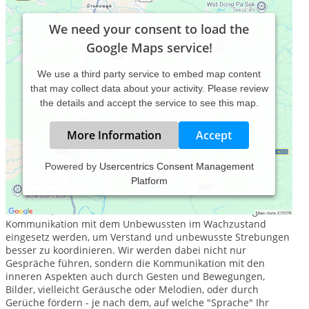
We need your consent to load the
Google Maps service!
We use a third party service to embed map content
that may collect data about your activity. Please review
the details and accept the service to see this map.
More Information
Accept
Powered by
Usercentrics Consent Management
Platform
Mein therapeutischer Schwerpunkt liegt in der
hypnosystemischen Einzel- und Gruppentherapie. Das ist ein
Verfahren, bei dem die inneren Bilder und Vorstellungen zur
Kommunikation mit dem Unbewussten im Wachzustand
eingesetz werden, um Verstand und unbewusste Strebungen
besser zu koordinieren. Wir werden dabei nicht nur
Gespräche führen, sondern die Kommunikation mit den
inneren Aspekten auch durch Gesten und Bewegungen,
Bilder, vielleicht Geräusche oder Melodien, oder durch
Gerüche fördern - je nach dem, auf welche "Sprache" Ihr