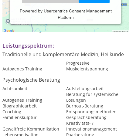
Powered by
Usercentrics Consent Management
Platform
Praxiszeiten:
nach Vereinbarung
Leistungsspektrum:
Traditionelle und komplementäre Medizin, Heilkunde
Progressive
Autogenes Training
Muskelentspannung
Psychologische Beratung
Achtsamkeit
Aufstellungsarbeit
Beratung für systemische
Autogenes Training
Lösungen
Biographiearbeit
Burnout-Beratung
Coaching
Entspannungsmethoden
Familienskulptur
Gesprächsberatung
Kreativitäts- /
Gewaltfreie Kommunikation
Innovationsmanagement
Lebensmotivation
Paarberatung