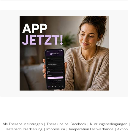
Als Therapeut eintragen
|
Theralupa bei Facebook
|
Nutzungsbedingungen
|
Datenschutzerklärung
|
Impressum
|
Kooperation Fachverbände
|
Aktion